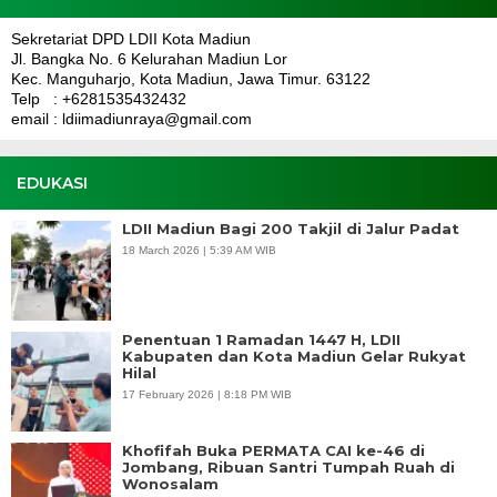
Sekretariat DPD LDII Kota Madiun
Jl. Bangka No. 6 Kelurahan Madiun Lor
Kec. Manguharjo, Kota Madiun, Jawa Timur. 63122
Telp : +6281535432432
email : ldiimadiunraya@gmail.com
EDUKASI
LDII Madiun Bagi 200 Takjil di Jalur Padat
18 March 2026 | 5:39 AM WIB
Penentuan 1 Ramadan 1447 H, LDII
Kabupaten dan Kota Madiun Gelar Rukyat
Hilal
17 February 2026 | 8:18 PM WIB
Khofifah Buka PERMATA CAI ke-46 di
Jombang, Ribuan Santri Tumpah Ruah di
Wonosalam