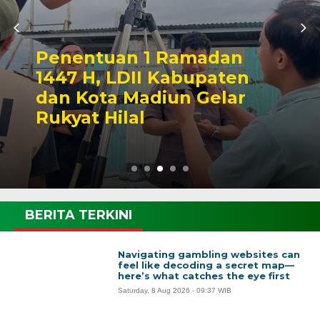
Penentuan 1 Ramadan
1447 H, LDII Kabupaten
dan Kota Madiun Gelar
Rukyat Hilal
BERITA TERKINI
Navigating gambling websites can
feel like decoding a secret map—
here’s what catches the eye first
Saturday, 8 Aug 2026 - 09:37 WIB