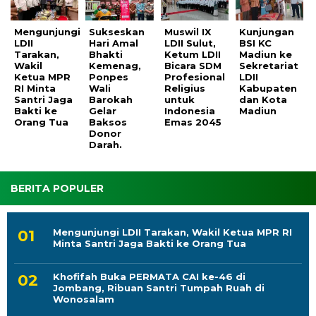
Mengunjungi
Sukseskan
Muswil IX
Kunjungan
LDII
Hari Amal
LDII Sulut,
BSI KC
Tarakan,
Bhakti
Ketum LDII
Madiun ke
Wakil
Kemenag,
Bicara SDM
Sekretariat
Ketua MPR
Ponpes
Profesional
LDII
RI Minta
Wali
Religius
Kabupaten
Santri Jaga
Barokah
untuk
dan Kota
Bakti ke
Gelar
Indonesia
Madiun
Orang Tua
Baksos
Emas 2045
Donor
Darah.
BERITA POPULER
Mengunjungi LDII Tarakan, Wakil Ketua MPR RI
Minta Santri Jaga Bakti ke Orang Tua
Khofifah Buka PERMATA CAI ke-46 di
Jombang, Ribuan Santri Tumpah Ruah di
Wonosalam