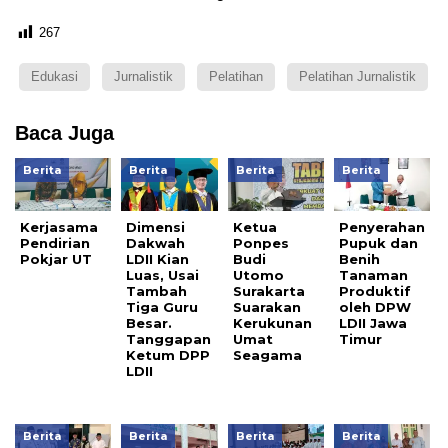
267
Edukasi
Jurnalistik
Pelatihan
Pelatihan Jurnalistik
Baca Juga
Berita
Berita
Berita
Berita
Kerjasama
Dimensi
Ketua
Penyerahan
Pendirian
Dakwah
Ponpes
Pupuk dan
Pokjar UT
LDII Kian
Budi
Benih
Luas, Usai
Utomo
Tanaman
Tambah
Surakarta
Produktif
Tiga Guru
Suarakan
oleh DPW
Besar.
Kerukunan
LDII Jawa
Tanggapan
Umat
Timur
Ketum DPP
Seagama
LDII
Berita
Berita
Berita
Berita