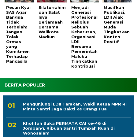
Pesan Kyai
Silaturrahim
Menjadi
Masifkan
SAS Agar
dan Salat
Generasi
Publikasi,
Bangsa
Isya
Profesional
LDII Ajak
Tidak
Berjamaah
Religius
Generasi
Terbelah:
Bersama
Sebuah
Muda
Jangan
Walikota
Keharusan,
Tingkatkan
Tolak
Madiun
Organisasi
Konten
Ormas
LDII
Positif
yang
Bersama
Komitmen
Pemerintah
Terhadap
Maluku
Pancasila
Tingkatkan
Kontribusi
BERITA POPULER
Mengunjungi LDII Tarakan, Wakil Ketua MPR RI
Minta Santri Jaga Bakti ke Orang Tua
Khofifah Buka PERMATA CAI ke-46 di
Jombang, Ribuan Santri Tumpah Ruah di
Wonosalam