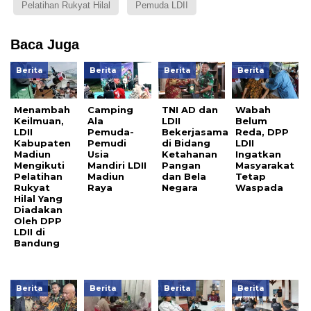
Pelatihan Rukyat Hilal
Pemuda LDII
Baca Juga
Berita
Berita
Berita
Berita
Menambah
Camping
TNI AD dan
Wabah
Keilmuan,
Ala
LDII
Belum
LDII
Pemuda-
Bekerjasama
Reda, DPP
Kabupaten
Pemudi
di Bidang
LDII
Madiun
Usia
Ketahanan
Ingatkan
Mengikuti
Mandiri LDII
Pangan
Masyarakat
Pelatihan
Madiun
dan Bela
Tetap
Rukyat
Raya
Negara
Waspada
Hilal Yang
Diadakan
Oleh DPP
LDII di
Bandung
Berita
Berita
Berita
Berita