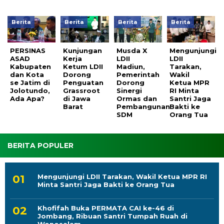
Berita
Berita
Berita
Berita
PERSINAS
Kunjungan
Musda X
Mengunjungi
ASAD
Kerja
LDII
LDII
Kabupaten
Ketum LDII
Madiun,
Tarakan,
dan Kota
Dorong
Pemerintah
Wakil
se Jatim di
Penguatan
Dorong
Ketua MPR
Jolotundo,
Grassroot
Sinergi
RI Minta
Ada Apa?
di Jawa
Ormas dan
Santri Jaga
Barat
Pembangunan
Bakti ke
SDM
Orang Tua
BERITA POPULER
Mengunjungi LDII Tarakan, Wakil Ketua MPR RI
Minta Santri Jaga Bakti ke Orang Tua
Khofifah Buka PERMATA CAI ke-46 di
Jombang, Ribuan Santri Tumpah Ruah di