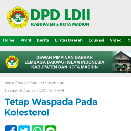
Home
Profil
Berita
Lintas Daerah
Edukasi
Video
O
Home /
Berita
/
Edukasi
/
Kesehatan
Tuesday, 8 August 2023 - 16:41 WIB
Tetap Waspada Pada
Kolesterol