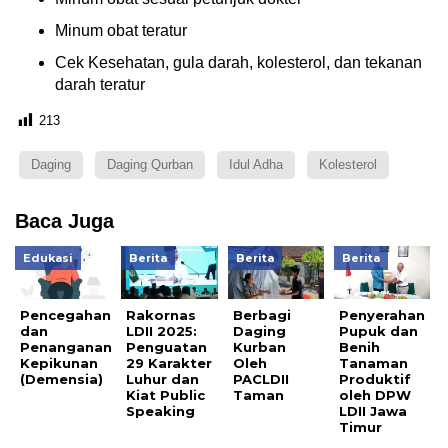
Minum obat teratur
Cek Kesehatan, gula darah, kolesterol, dan tekanan
darah teratur
213
Daging
Daging Qurban
Idul Adha
Kolesterol
Baca Juga
Edukasi
Berita
Berita
Berita
Pencegahan
Rakornas
Berbagi
Penyerahan
dan
LDII 2025:
Daging
Pupuk dan
Penanganan
Penguatan
Kurban
Benih
Kepikunan
29 Karakter
Oleh
Tanaman
(Demensia)
Luhur dan
PACLDII
Produktif
Kiat Public
Taman
oleh DPW
Speaking
LDII Jawa
Timur