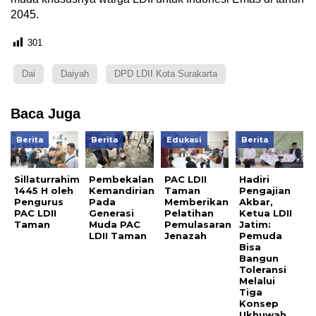
2045.
301
Dai
Daiyah
DPD LDII Kota Surakarta
Baca Juga
Berita
Berita
Edukasi
Berita
Sillaturrahim
Pembekalan
PAC LDII
Hadiri
1445 H oleh
Kemandirian
Taman
Pengajian
Pengurus
Pada
Memberikan
Akbar,
PAC LDII
Generasi
Pelatihan
Ketua LDII
Taman
Muda PAC
Pemulasaran
Jatim:
LDII Taman
Jenazah
Pemuda
Bisa
Bangun
Toleransi
Melalui
Tiga
Konsep
Ukhuwah