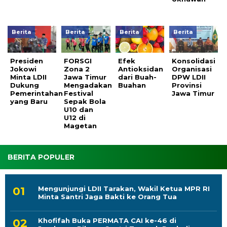
Berita
Berita
Berita
Berita
Presiden
FORSGI
Efek
Konsolidasi
Jokowi
Zona 2
Antioksidan
Organisasi
Minta LDII
Jawa Timur
dari Buah-
DPW LDII
Dukung
Mengadakan
Buahan
Provinsi
Pemerintahan
Festival
Jawa Timur
yang Baru
Sepak Bola
U10 dan
U12 di
Magetan
BERITA POPULER
Mengunjungi LDII Tarakan, Wakil Ketua MPR RI
Minta Santri Jaga Bakti ke Orang Tua
Khofifah Buka PERMATA CAI ke-46 di