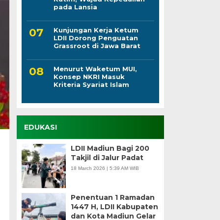
pada Lansia
Kunjungan Kerja Ketum
LDII Dorong Penguatan
Grassroot di Jawa Barat
Menurut Waketum MUI,
Konsep NKRI Masuk
Kriteria Syariat Islam
EDUKASI
LDII Madiun Bagi 200
Takjil di Jalur Padat
18 March 2026 | 5:39 AM WIB
Penentuan 1 Ramadan
1447 H, LDII Kabupaten
dan Kota Madiun Gelar