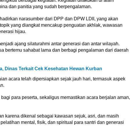
ngikuti berbagai kegiatan. Kegiatan dilakukan di alam
ina dan panitia yang sudah berpengalaman.
ghadirkan narasumber dari DPP dan DPW LDII, yang akan
k-topik yang diangkat mencakup penguatan akhlak, wawasan
erasi hijau.
jadi ajang silaturahmi antar generasi dan antar wilayah.
sa bertemu sahabat lama dan berbagi pengalaman dari daerah
a, Dinas Terkait Cek Kesehatan Hewan Kurban
an acara telah dipersiapkan sejak jauh hari, termasuk aspek
an.
bagi para peserta, sekaligus memastikan acara berjalan aman,
n karena dikenal sebagai kawasan sejuk, asri, dan masih
pelatihan mental, fisik, dan spiritual para santri dan generasi