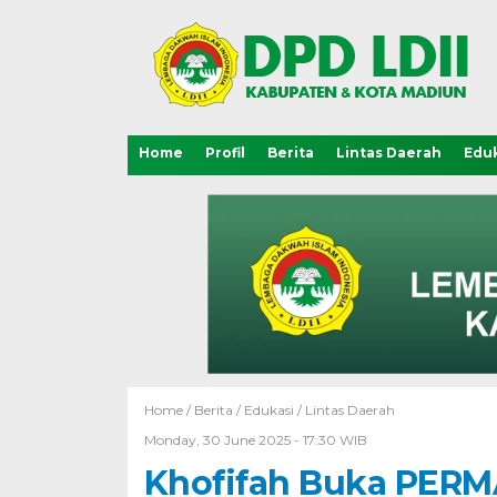
Home
Profil
Berita
Lintas Daerah
Eduk
Home /
Berita
/
Edukasi
/
Lintas Daerah
Monday, 30 June 2025 - 17:30 WIB
Khofifah Buka PERM