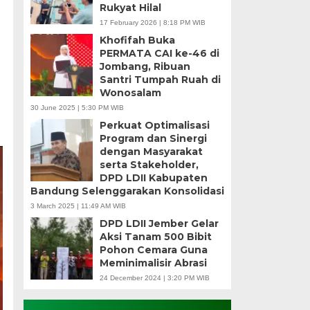
Rukyat Hilal
17 February 2026 | 8:18 PM WIB
Khofifah Buka
PERMATA CAI ke-46 di
Jombang, Ribuan
Santri Tumpah Ruah di
Wonosalam
30 June 2025 | 5:30 PM WIB
Perkuat Optimalisasi
Program dan Sinergi
dengan Masyarakat
serta Stakeholder,
DPD LDII Kabupaten
Bandung Selenggarakan Konsolidasi
3 March 2025 | 11:49 AM WIB
DPD LDII Jember Gelar
Aksi Tanam 500 Bibit
Pohon Cemara Guna
Meminimalisir Abrasi
24 December 2024 | 3:20 PM WIB