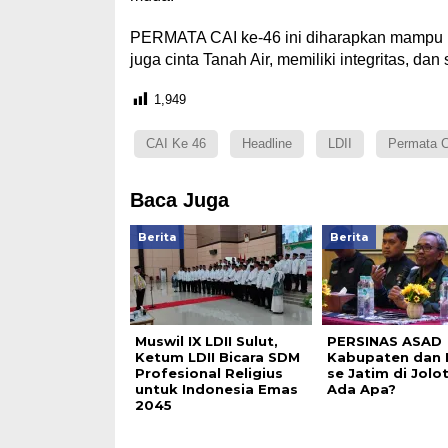
PERMATA CAI ke-46 ini diharapkan mampu me
juga cinta Tanah Air, memiliki integritas, d
1,949
CAI Ke 46
Headline
LDII
Permata 
Baca Juga
Berita
Berita
Muswil IX LDII Sulut,
PERSINAS ASAD
Ketum LDII Bicara SDM
Kabupaten dan 
Profesional Religius
se Jatim di Jolo
untuk Indonesia Emas
Ada Apa?
2045