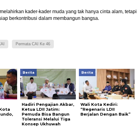
lahirkan kader-kader muda yang tak hanya cinta alam, tetapi
an siap berkontribusi dalam membangun bangsa.
CAI
Permata CAI Ke 46
Berita
Berita
Hadiri Pengajian Akbar,
Wali Kota Kediri:
Kota
Ketua LDII Jatim:
“Regenaris LDII
tundo,
Pemuda Bisa Bangun
Berjalan Dengan Baik”
Toleransi Melalui Tiga
Konsep Ukhuwah