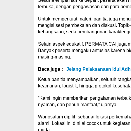
Selama empat hari ke depan, peserta akan me
terbuka, dengan pengawasan dari para pemb
Untuk memperkuat materi, panitia juga men
mengisi sesi pembekalan dan diskusi. Topi
kebangsaan, serta pembangunan karakter gen
Selain aspek edukatif, PERMATA CAI juga men
Banyak peserta mengaku antusias karena bi
masing-masing.
Baca juga :
Jelang Pelaksanaan Idul Adh
Ketua panitia menyampaikan, seluruh rangkai
keamanan, logistik, hingga protokol kesehat
“Kami ingin memberikan pengalaman terbaik 
nyaman, dan penuh manfaat,” ujarnya.
Wonosalam dipilih sebagai lokasi perkemaha
alami. Lokasi ini dinilai cocok untuk kegiatan 
muda.