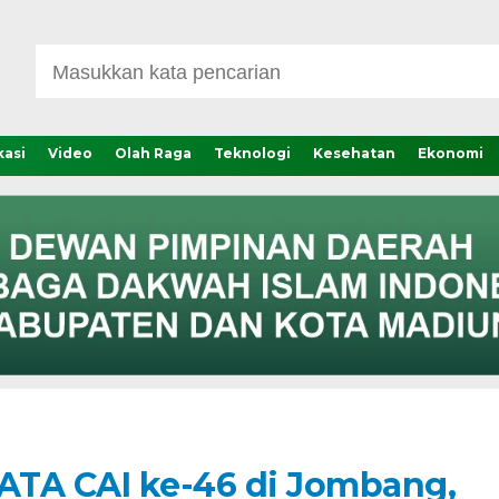
asi
Video
Olah Raga
Teknologi
Kesehatan
Ekonomi
ATA CAI ke-46 di Jombang,