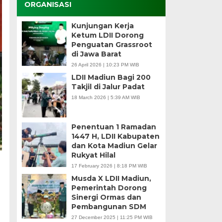
ORGANISASI
Kunjungan Kerja
Ketum LDII Dorong
Penguatan Grassroot
di Jawa Barat
26 April 2026 | 10:23 PM WIB
LDII Madiun Bagi 200
Takjil di Jalur Padat
18 March 2026 | 5:39 AM WIB
Penentuan 1 Ramadan
1447 H, LDII Kabupaten
dan Kota Madiun Gelar
Rukyat Hilal
17 February 2026 | 8:18 PM WIB
Musda X LDII Madiun,
Pemerintah Dorong
Sinergi Ormas dan
Pembangunan SDM
27 December 2025 | 11:25 PM WIB