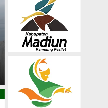
Sinergi LDII dan FKK
Kepedulian pada Lan
Monday, 20 Oct 2025 - 09:01 WIB
Sangatta (6/10). DPD LDII Kabupaten Kutai Timur (K
lanjut usia di Masjid…