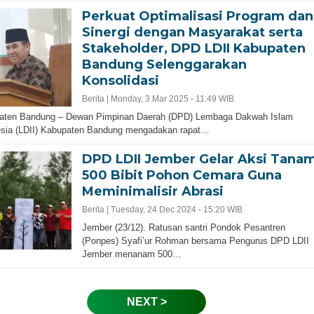
Perkuat Optimalisasi Program dan
Sinergi dengan Masyarakat serta
Stakeholder, DPD LDII Kabupaten
Bandung Selenggarakan
Konsolidasi
Berita |
Monday, 3 Mar 2025 - 11:49 WIB
aten Bandung – Dewan Pimpinan Daerah (DPD) Lembaga Dakwah Islam
esia (LDII) Kabupaten Bandung mengadakan rapat…
DPD LDII Jember Gelar Aksi Tana
500 Bibit Pohon Cemara Guna
Meminimalisir Abrasi
Berita |
Tuesday, 24 Dec 2024 - 15:20 WIB
Jember (23/12). Ratusan santri Pondok Pesantren
(Ponpes) Syafi’ur Rohman bersama Pengurus DPD LDII
Jember menanam 500…
NEXT >