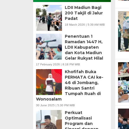
LDII Madiun Bagi
200 Takjil di Jalur
Padat
18 March 2026 | 5:39 AM WIB
Penentuan 1
Ramadan 1447 H,
LDII Kabupaten
dan Kota Madiun
Gelar Rukyat Hilal
17 February 2026 | 8:18 PM WIB
Khofifah Buka
PERMATA CAI ke-
46 di Jombang,
Ribuan Santri
Tumpah Ruah di
Wonosalam
30 June 2025 | 5:30 PM WIB
Perkuat
Optimalisasi
Program dan
Sinergi dengan