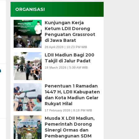
ORGANISASI
Kunjungan Kerja
Ketum LDII Dorong
Penguatan Grassroot
di Jawa Barat
26 April 2026 | 10:23 PM WIB
LDII Madiun Bagi 200
Takjil di Jalur Padat
18 March 2026 | 5:39 AM WIB
m
Penentuan 1 Ramadan
1447 H, LDII Kabupaten
dan Kota Madiun Gelar
Rukyat Hilal
17 February 2026 | 8:18 PM WIB
Musda X LDII Madiun,
Pemerintah Dorong
Sinergi Ormas dan
Pembangunan SDM