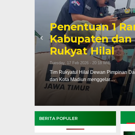
Musda X LDII M
Dorong Sinergi
Pembangunan 
Saturday, 27 Dec 2025 - 23:25 WIB
bupaten
(MADIUN) – Dewan Pimpinan Daerah (D
Madiun sukses menghelat Musyawara
BERITA POPULER