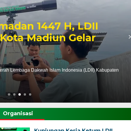
adiun, Pemerintah
 Ormas dan
SDM
PD) Lembaga Dakwah Islam Indonesia (LDII) Kabupaten
h…
Organisasi
Kunjungan Kerja Ketum LDII