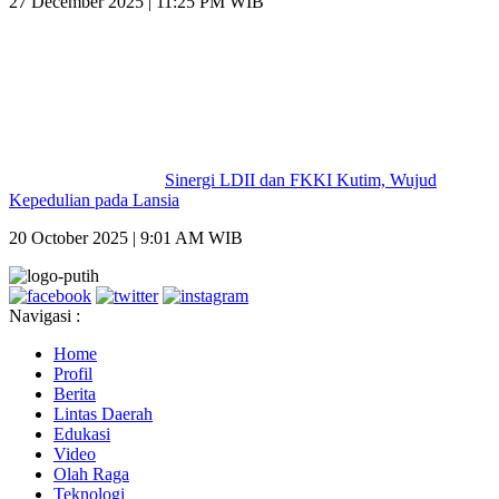
27 December 2025 | 11:25 PM WIB
Sinergi LDII dan FKKI Kutim, Wujud
Kepedulian pada Lansia
20 October 2025 | 9:01 AM WIB
Navigasi :
Home
Profil
Berita
Lintas Daerah
Edukasi
Video
Olah Raga
Teknologi