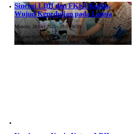
Sinergi LDII dan FKKI Kutim,
Wujud Kepedulian pada Lansia
Monday, 20 Oct 2025 - 09:01 WIB
Sangatta (6/10). DPD LDII Kabupaten Kutai Timur (Kutim)
menggelar pengajian khusus untuk lanjut usia di Masjid…