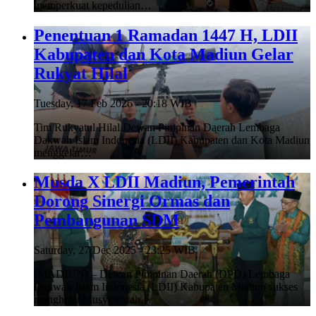
memperkuat kepedulian…
Penentuan 1 Ramadan 1447 H, LDII
Kabupaten dan Kota Madiun Gelar
Rukyat Hilal
Tuesday, 17 Feb 2026 - 20:18 WIB
Tim Rukyatul Hilal Dewan Pimpinan Daerah Lembaga
Dakwah Islam Indonesia (LDII) Kabupaten dan Kota Madiun
menggelar…
Musda X LDII Madiun, Pemerintah
Dorong Sinergi Ormas dan
Pembangunan SDM
Saturday, 27 Dec 2025 - 23:25 WIB
(MADIUN) – Dewan Pimpinan Daerah (DPD) Lembaga
Dakwah Islam Indonesia (LDII) Kabupaten Madiun sukses
menghelat Musyawarah…