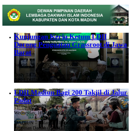
Kunjungan Kerja Ketum LDII
Dorong Penguatan Grassroot di Jawa
Barat
Sunday, 26 Apr 2026 - 22:23 WIB
Dody Taufiq Wijaya, Ketua umum DPP LDII, Ketua umum
DPP LDII, melakukan kunjungan kerja ke DPW…
LDII Madiun Bagi 200 Takjil di Jalur
Padat
Wednesday, 18 Mar 2026 - 05:39 WIB
MADIUN – Bulan suci Ramadan dimanfaatkan Dewan
Pimpinan Daerah (DPD) LDII Kabupaten Madiun untuk