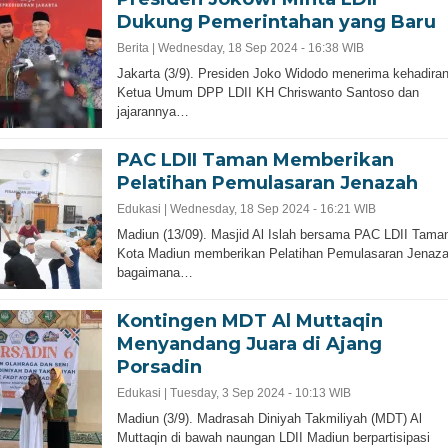
Dukung Pemerintahan yang Baru
Berita |
Wednesday, 18 Sep 2024 - 16:38 WIB
Jakarta (3/9). Presiden Joko Widodo menerima kehadira
Ketua Umum DPP LDII KH Chriswanto Santoso dan
jajarannya…
PAC LDII Taman Memberikan
Pelatihan Pemulasaran Jenazah
Edukasi |
Wednesday, 18 Sep 2024 - 16:21 WIB
Madiun (13/09). Masjid Al Islah bersama PAC LDII Tama
Kota Madiun memberikan Pelatihan Pemulasaran Jenaz
bagaimana…
Kontingen MDT Al Muttaqin
Menyandang Juara di Ajang
Porsadin
Edukasi |
Tuesday, 3 Sep 2024 - 10:13 WIB
Madiun (3/9). Madrasah Diniyah Takmiliyah (MDT) Al
Muttaqin di bawah naungan LDII Madiun berpartisipasi