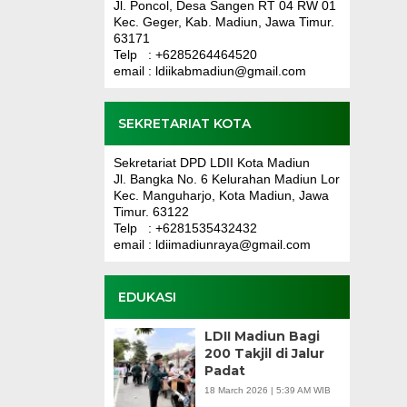
Jl. Poncol, Desa Sangen RT 04 RW 01
Kec. Geger, Kab. Madiun, Jawa Timur.
63171
Telp : +6285264464520
email : ldiikabmadiun@gmail.com
SEKRETARIAT KOTA
Sekretariat DPD LDII Kota Madiun
Jl. Bangka No. 6 Kelurahan Madiun Lor
Kec. Manguharjo, Kota Madiun, Jawa
Timur. 63122
Telp : +6281535432432
email : ldiimadiunraya@gmail.com
EDUKASI
LDII Madiun Bagi
200 Takjil di Jalur
Padat
18 March 2026 | 5:39 AM WIB