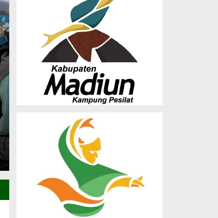
Musda X LDII Madiun
Dorong Sinergi Orma
Pembangunan SDM
Saturday, 27 Dec 2025 - 23:25 WIB
(MADIUN) – Dewan Pimpinan Daerah (DPD) Lembaga
Madiun sukses menghelat Musyawarah…