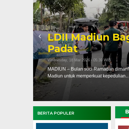
Penentuan 1 Ra
Kabupaten dan 
Rukyat Hilal
Tuesday, 17 Feb 2026 - 20:18 WIB
upaten
Tim Rukyatul Hilal Dewan Pimpinan Da
dan Kota Madiun menggelar…
B
BERITA POPULER