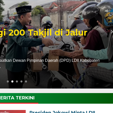
madan 1447 H, LDII
Kota Madiun Gelar
erah Lembaga Dakwah Islam Indonesia (LDII) Kabupaten
ERITA TERKINI
Presiden Jokowi Minta LDII