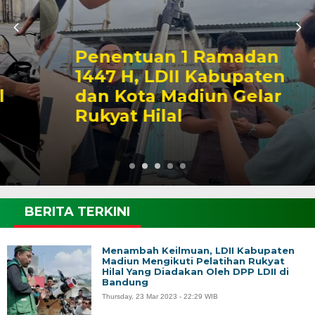
Penentuan 1 Ramadan
1447 H, LDII Kabupaten
dan Kota Madiun Gelar
Rukyat Hilal
BERITA TERKINI
Menambah Keilmuan, LDII Kabupaten
Madiun Mengikuti Pelatihan Rukyat
Hilal Yang Diadakan Oleh DPP LDII di
Bandung
Thursday, 23 Mar 2023 - 22:29 WIB