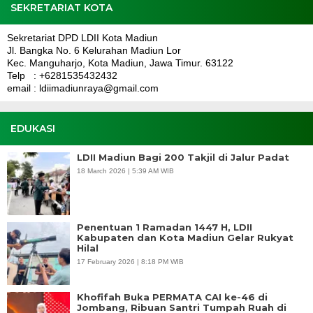
SEKRETARIAT KOTA
Sekretariat DPD LDII Kota Madiun
Jl. Bangka No. 6 Kelurahan Madiun Lor
Kec. Manguharjo, Kota Madiun, Jawa Timur. 63122
Telp : +6281535432432
email : ldiimadiunraya@gmail.com
EDUKASI
LDII Madiun Bagi 200 Takjil di Jalur Padat
18 March 2026 | 5:39 AM WIB
Penentuan 1 Ramadan 1447 H, LDII
Kabupaten dan Kota Madiun Gelar Rukyat
Hilal
17 February 2026 | 8:18 PM WIB
Khofifah Buka PERMATA CAI ke-46 di
Jombang, Ribuan Santri Tumpah Ruah di