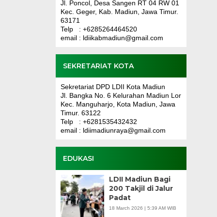
Jl. Poncol, Desa Sangen RT 04 RW 01
Kec. Geger, Kab. Madiun, Jawa Timur.
63171
Telp : +6285264464520
email : ldiikabmadiun@gmail.com
SEKRETARIAT KOTA
Sekretariat DPD LDII Kota Madiun
Jl. Bangka No. 6 Kelurahan Madiun Lor
Kec. Manguharjo, Kota Madiun, Jawa
Timur. 63122
Telp : +6281535432432
email : ldiimadiunraya@gmail.com
EDUKASI
LDII Madiun Bagi
200 Takjil di Jalur
Padat
18 March 2026 | 5:39 AM WIB