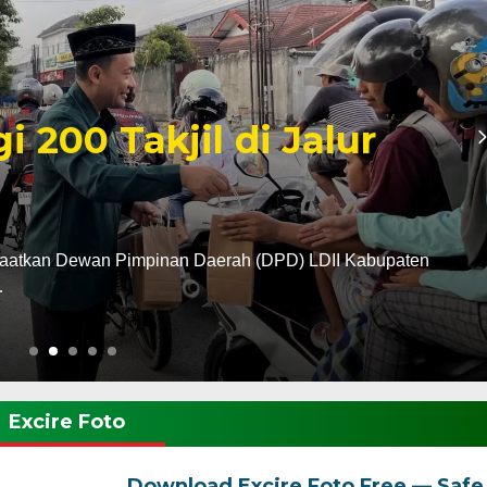
madan 1447 H, LDII
Kota Madiun Gelar
erah Lembaga Dakwah Islam Indonesia (LDII) Kabupaten
Excire Foto
Download Excire Foto Free — Safe