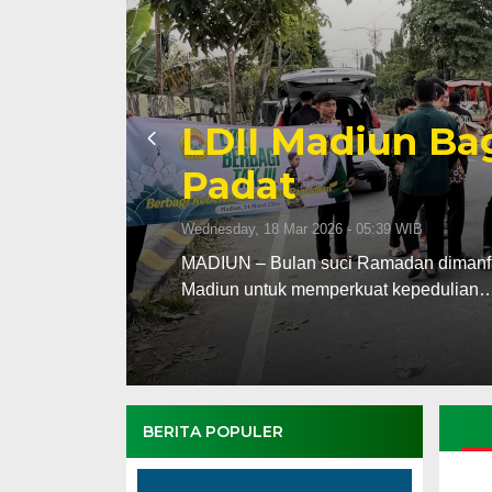
Penentuan 1 Ra
Kabupaten dan 
Rukyat Hilal
Tuesday, 17 Feb 2026 - 20:18 WIB
upaten
Tim Rukyatul Hilal Dewan Pimpinan Da
dan Kota Madiun menggelar…
BERITA POPULER