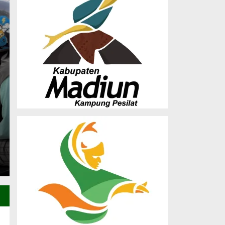
Musda X LDII Madiun
Dorong Sinergi Orma
Pembangunan SDM
Saturday, 27 Dec 2025 - 23:25 WIB
(MADIUN) – Dewan Pimpinan Daerah (DPD) Lembaga
Madiun sukses menghelat Musyawarah…