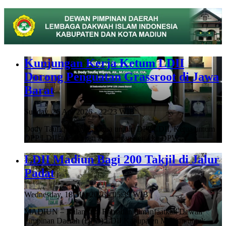
Kunjungan Kerja Ketum LDII
Dorong Penguatan Grassroot di Jawa
Barat
Sunday, 26 Apr 2026 - 22:23 WIB
Dody Taufiq Wijaya, Ketua umum DPP LDII, Ketua umum
DPP LDII, melakukan kunjungan kerja ke DPW…
LDII Madiun Bagi 200 Takjil di Jalur
Padat
Wednesday, 18 Mar 2026 - 05:39 WIB
MADIUN – Bulan suci Ramadan dimanfaatkan Dewan
Pimpinan Daerah (DPD) LDII Kabupaten Madiun untuk