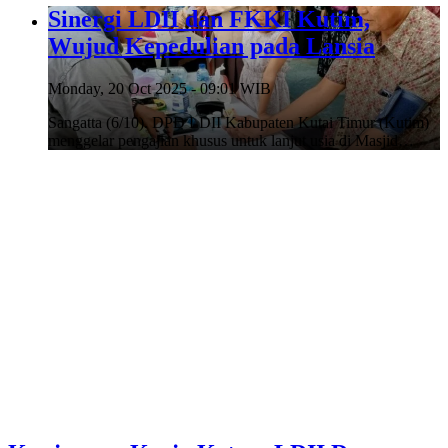
Sinergi LDII dan FKKI Kutim,
Wujud Kepedulian pada Lansia
Monday, 20 Oct 2025 - 09:01 WIB
Sangatta (6/10). DPD LDII Kabupaten Kutai Timur (Kutim)
menggelar pengajian khusus untuk lanjut usia di Masjid…