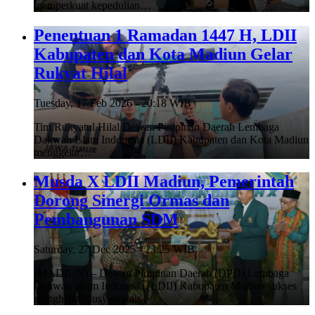
memperkuat kepedulian…
Penentuan 1 Ramadan 1447 H, LDII
Kabupaten dan Kota Madiun Gelar
Rukyat Hilal
Tuesday, 17 Feb 2026 - 20:18 WIB
Tim Rukyatul Hilal Dewan Pimpinan Daerah Lembaga
Dakwah Islam Indonesia (LDII) Kabupaten dan Kota Madiun
menggelar…
Musda X LDII Madiun, Pemerintah
Dorong Sinergi Ormas dan
Pembangunan SDM
Saturday, 27 Dec 2025 - 23:25 WIB
(MADIUN) – Dewan Pimpinan Daerah (DPD) Lembaga
Dakwah Islam Indonesia (LDII) Kabupaten Madiun sukses
menghelat Musyawarah…