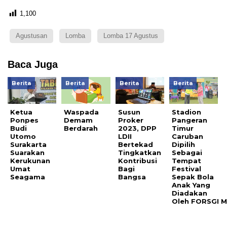
1,100
Agustusan
Lomba
Lomba 17 Agustus
Baca Juga
Berita
Berita
Berita
Berita
Ketua
Waspada
Susun
Stadion
Ponpes
Demam
Proker
Pangeran
Budi
Berdarah
2023, DPP
Timur
Utomo
LDII
Caruban
Surakarta
Bertekad
Dipilih
Suarakan
Tingkatkan
Sebagai
Kerukunan
Kontribusi
Tempat
Umat
Bagi
Festival
Seagama
Bangsa
Sepak Bola
Anak Yang
Diadakan
Oleh FORSGI M