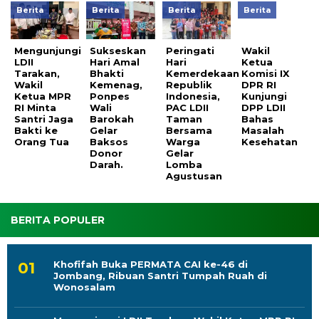
Berita
Berita
Berita
Berita
Mengunjungi
Sukseskan
Peringati
Wakil
LDII
Hari Amal
Hari
Ketua
Tarakan,
Bhakti
Kemerdekaan
Komisi IX
Wakil
Kemenag,
Republik
DPR RI
Ketua MPR
Ponpes
Indonesia,
Kunjungi
RI Minta
Wali
PAC LDII
DPP LDII
Santri Jaga
Barokah
Taman
Bahas
Bakti ke
Gelar
Bersama
Masalah
Orang Tua
Baksos
Warga
Kesehatan
Donor
Gelar
Darah.
Lomba
Agustusan
BERITA POPULER
Khofifah Buka PERMATA CAI ke-46 di
Jombang, Ribuan Santri Tumpah Ruah di
Wonosalam