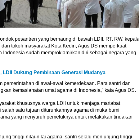
pondok pesantren yang bernaung di bawah LDII, RT, RW, kepal
, dan tokoh masyarakat Kota Kediri, Agus DS memperkuat
 Indonesia sudah memproklamirkan diri sebagai negara yang
g, LDII Dukung Pembinaan Generasi Mudanya
alam pemerintahan di awal-awal kemerdekaan. Para santri dan
ngkan kemaslahatan umat agama di Indonesia,” kata Agus DS.
yarakat khususnya warga LDII untuk menjaga martabat
 salah satu tujuan diturunkannya agama di muka bumi
 agama yang menyuruh pemeluknya untuk melakukan tindakan
ung tinggi nilai-nilai agama, santri selalu menjunjung tinggi