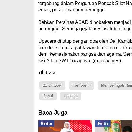
tergabung dalam Perguruan Pencak Silat Nas
emas, perak, maupun perunggu.
Bahkan Persinas ASAD dinobatkan menjadi 
perunggu. “Semoga jejak prestasi lebih tinggi
Upacara ditutup dengan doa oleh Dai Kamtib
mendoakan para pahlawan terutama dari kala
demi kemaslahatan bangsa dan agama. Semo
sisi Allah SWT,” ucapnya. (mazda/lines).
1,545
22 Oktober
Hari Santri
Memperingati Hari
Santri
Upacara
Baca Juga
Berita
Berita