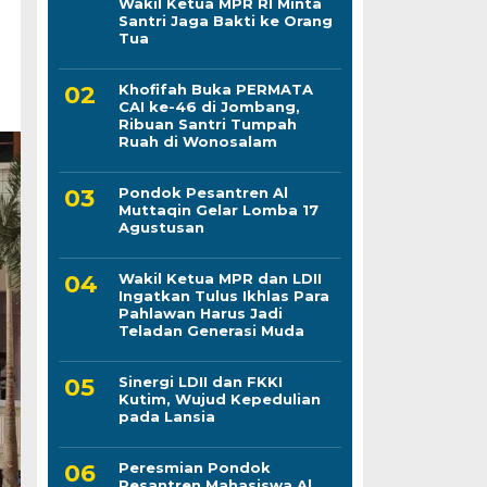
Wakil Ketua MPR RI Minta
Santri Jaga Bakti ke Orang
Tua
Khofifah Buka PERMATA
CAI ke-46 di Jombang,
Ribuan Santri Tumpah
Ruah di Wonosalam
Pondok Pesantren Al
Muttaqin Gelar Lomba 17
Agustusan
Wakil Ketua MPR dan LDII
Ingatkan Tulus Ikhlas Para
Pahlawan Harus Jadi
Teladan Generasi Muda
Sinergi LDII dan FKKI
Kutim, Wujud Kepedulian
pada Lansia
Peresmian Pondok
Pesantren Mahasiswa Al