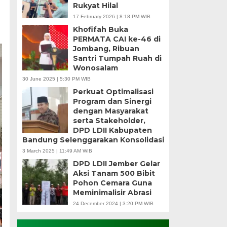
Rukyat Hilal
17 February 2026 | 8:18 PM WIB
Khofifah Buka
PERMATA CAI ke-46 di
Jombang, Ribuan
Santri Tumpah Ruah di
Wonosalam
30 June 2025 | 5:30 PM WIB
Perkuat Optimalisasi
Program dan Sinergi
dengan Masyarakat
serta Stakeholder,
DPD LDII Kabupaten
Bandung Selenggarakan Konsolidasi
3 March 2025 | 11:49 AM WIB
DPD LDII Jember Gelar
Aksi Tanam 500 Bibit
Pohon Cemara Guna
Meminimalisir Abrasi
24 December 2024 | 3:20 PM WIB