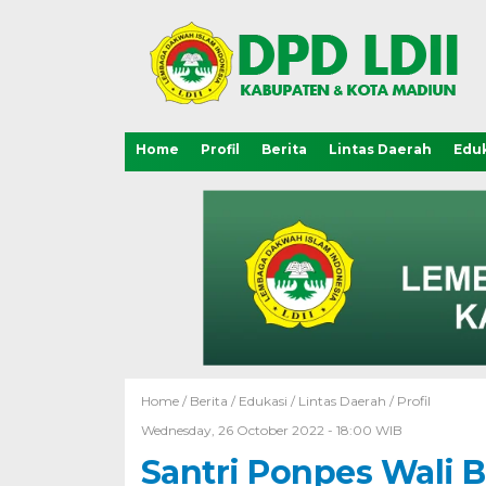
Home
Profil
Berita
Lintas Daerah
Eduk
Home /
Berita
/
Edukasi
/
Lintas Daerah
/
Profil
Wednesday, 26 October 2022 - 18:00 WIB
Santri Ponpes Wali B