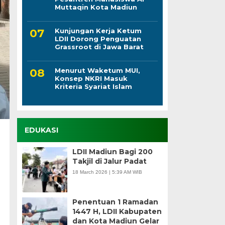
Muttaqin Kota Madiun
Kunjungan Kerja Ketum
LDII Dorong Penguatan
Grassroot di Jawa Barat
Menurut Waketum MUI,
Konsep NKRI Masuk
Kriteria Syariat Islam
EDUKASI
LDII Madiun Bagi 200
Takjil di Jalur Padat
18 March 2026 | 5:39 AM WIB
Penentuan 1 Ramadan
1447 H, LDII Kabupaten
dan Kota Madiun Gelar