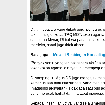
Dalam upacara yang diikuti guru, pengurus 
takmir masjid, ketua TPQ MDT, tokoh agama
sambutan Menag RI bahwa pada masa ketika
merdeka, santri juga tidak absen.
Baca juga :
Melalui Bimbingan Konselin
“Banyak santri yang terlibat secara aktif d
tokoh-tokoh agama lainnya turut memperjua
Di samping itu, Agus DS juga mengajak mas
kemanusiaan atau hifdzunnafs, yang menjadi
(maqashid al-syariah). Tidak ada satu pun
yang merusak harkat dan martabat manusia.
Sebagai insan, lanjutnya, yang selalu menjunj