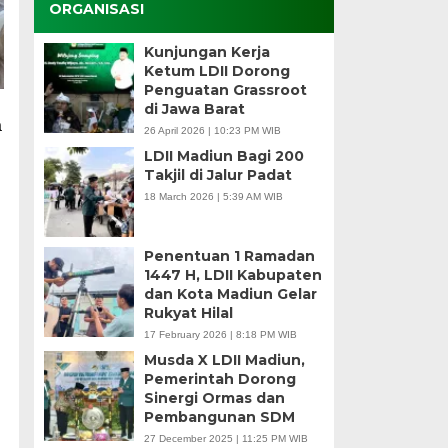
ORGANISASI
Kunjungan Kerja
Ketum LDII Dorong
Penguatan Grassroot
di Jawa Barat
a
26 April 2026 | 10:23 PM WIB
LDII Madiun Bagi 200
Takjil di Jalur Padat
18 March 2026 | 5:39 AM WIB
Penentuan 1 Ramadan
1447 H, LDII Kabupaten
dan Kota Madiun Gelar
Rukyat Hilal
17 February 2026 | 8:18 PM WIB
Musda X LDII Madiun,
Pemerintah Dorong
Sinergi Ormas dan
Pembangunan SDM
27 December 2025 | 11:25 PM WIB