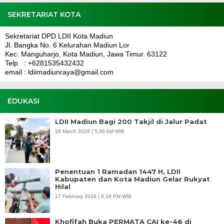
SEKRETARIAT KOTA
Sekretariat DPD LDII Kota Madiun
Jl. Bangka No. 6 Kelurahan Madiun Lor
Kec. Manguharjo, Kota Madiun, Jawa Timur. 63122
Telp : +6281535432432
email : ldiimadiunraya@gmail.com
EDUKASI
LDII Madiun Bagi 200 Takjil di Jalur Padat
18 March 2026 | 5:39 AM WIB
Penentuan 1 Ramadan 1447 H, LDII
Kabupaten dan Kota Madiun Gelar Rukyat
Hilal
17 February 2026 | 8:18 PM WIB
Khofifah Buka PERMATA CAI ke-46 di