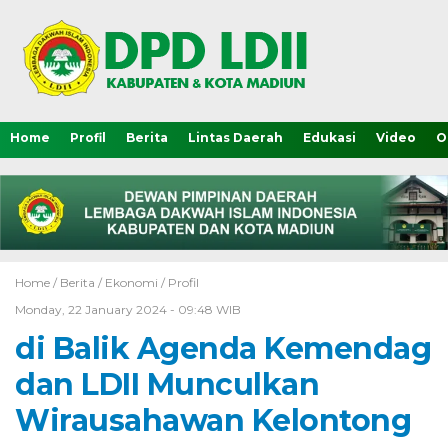
Home
Profil
Berita
Lintas Daerah
Edukasi
Video
O
Home /
Berita
/
Ekonomi
/
Profil
Monday, 22 January 2024 - 09:48 WIB
di Balik Agenda Kemendag
dan LDII Munculkan
Wirausahawan Kelontong