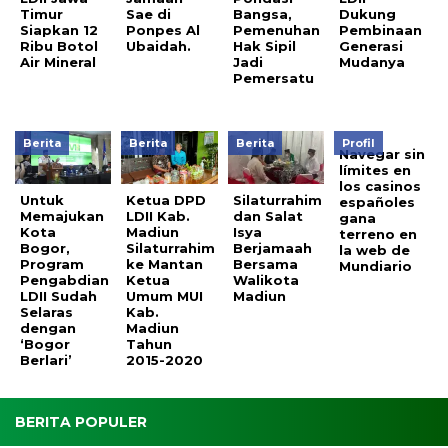
Timur
Sae di
Bangsa,
Dukung
Siapkan 12
Ponpes Al
Pemenuhan
Pembinaan
Ribu Botol
Ubaidah.
Hak Sipil
Generasi
Air Mineral
Jadi
Mudanya
Pemersatu
Berita
Berita
Berita
Profil
Navegar sin
límites en
los casinos
Untuk
Ketua DPD
Silaturrahim
españoles
Memajukan
LDII Kab.
dan Salat
gana
Kota
Madiun
Isya
terreno en
Bogor,
Silaturrahim
Berjamaah
la web de
Program
ke Mantan
Bersama
Mundiario
Pengabdian
Ketua
Walikota
LDII Sudah
Umum MUI
Madiun
Selaras
Kab.
dengan
Madiun
‘Bogor
Tahun
Berlari’
2015-2020
BERITA POPULER