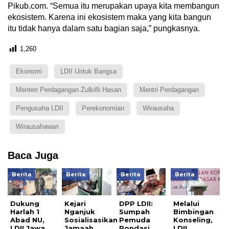
Pikub.com. “Semua itu merupakan upaya kita membangun
ekosistem. Karena ini ekosistem maka yang kita bangun
itu tidak hanya dalam satu bagian saja,” pungkasnya.
1,260
Ekonomi
LDII Untuk Bangsa
Menteri Perdagangan Zulkifli Hasan
Mentri Perdagangan
Pengusaha LDII
Perekonomian
Wirausaha
Wirausahawan
Baca Juga
Berita
Berita
Berita
Berita
Dukung
Kejari
DPP LDII:
Melalui
Harlah 1
Nganjuk
Sumpah
Bimbingan
Abad NU,
Sosialisasikan
Pemuda
Konseling,
LDII Jawa
Jamaah
Pondasi
LDII