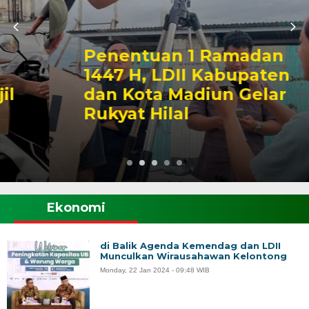
Penentuan 1 Ramadan
1447 H, LDII Kabupaten
dan Kota Madiun Gelar
Rukyat Hilal
Ekonomi
di Balik Agenda Kemendag dan LDII
Munculkan Wirausahawan Kelontong
Monday, 22 Jan 2024 - 09:48 WIB