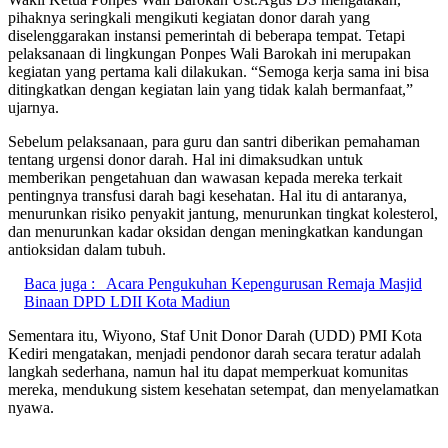
pihaknya seringkali mengikuti kegiatan donor darah yang
diselenggarakan instansi pemerintah di beberapa tempat. Tetapi
pelaksanaan di lingkungan Ponpes Wali Barokah ini merupakan
kegiatan yang pertama kali dilakukan. “Semoga kerja sama ini bisa
ditingkatkan dengan kegiatan lain yang tidak kalah bermanfaat,”
ujarnya.
Sebelum pelaksanaan, para guru dan santri diberikan pemahaman
tentang urgensi donor darah. Hal ini dimaksudkan untuk
memberikan pengetahuan dan wawasan kepada mereka terkait
pentingnya transfusi darah bagi kesehatan. Hal itu di antaranya,
menurunkan risiko penyakit jantung, menurunkan tingkat kolesterol,
dan menurunkan kadar oksidan dengan meningkatkan kandungan
antioksidan dalam tubuh.
Baca juga :
Acara Pengukuhan Kepengurusan Remaja Masjid
Binaan DPD LDII Kota Madiun
Sementara itu, Wiyono, Staf Unit Donor Darah (UDD) PMI Kota
Kediri mengatakan, menjadi pendonor darah secara teratur adalah
langkah sederhana, namun hal itu dapat memperkuat komunitas
mereka, mendukung sistem kesehatan setempat, dan menyelamatkan
nyawa.