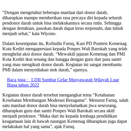
“Dengan mengetahui beberapa manfaat dari donor darah,
diharapkan mampu memberikan rasa percaya diri kepada seluruh
pendonor darah untuk bisa melakukannya secara rutin. Sehingga
dengan demikian, pasokan darah dapat terus terpenuhi, dan tubuh
menjadi sehat,” kata Wiyono.
Dalam kesempatan itu, Rofiudin Faruq, Kasi PD Pontren Kemenag
Kota Kediri mengapresiasi kepada Ponpes Wali Barokah yang telah
menghelat aksi donor darah. “Mewakili jajaran Kemenag dan PMI
Kota Kediri ikut senang dan bangga dengan guru dan para santri
yang mau mengikuti donor darah. Kegiatan ini sangat membantu
PMI dalam menyediakan stok darah,” ujarnya.
Baca juga :
LDII Sumbar Gelar Musyawarah Wilayah Luar
Biasa tahun 2022
Kegiatan donor darah tersebut mengangkat tema “Ketahanan
Kesehatan Membangun Moderasi Beragama”. Menurut Faruq, salah
satu manfaat donor darah bisa menyelamatkan jiwa seseorang,
diharapkan guru dan santri Ponpes Wali Barokah secara aktif
menjadi pendonor. “Maka dari itu kepada lembaga pendidikan
keagamaan lain di bawah naungan Kemenag diharapkan juga dapat
melakukan hal yang sama”, ajak Faruq.