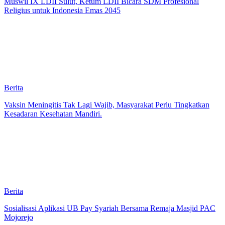
Muswil IX LDII Sulut, Ketum LDII Bicara SDM Profesional
Religius untuk Indonesia Emas 2045
Berita
Vaksin Meningitis Tak Lagi Wajib, Masyarakat Perlu Tingkatkan
Kesadaran Kesehatan Mandiri.
Berita
Sosialisasi Aplikasi UB Pay Syariah Bersama Remaja Masjid PAC
Mojorejo