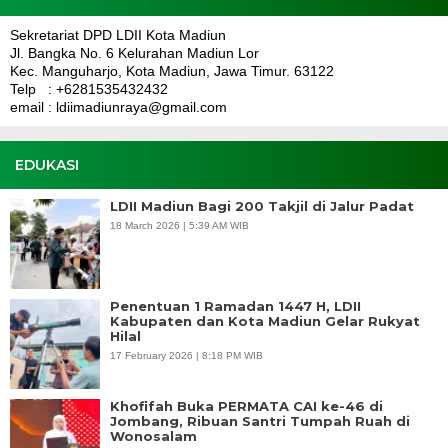
Sekretariat DPD LDII Kota Madiun
Jl. Bangka No. 6 Kelurahan Madiun Lor
Kec. Manguharjo, Kota Madiun, Jawa Timur. 63122
Telp : +6281535432432
email : ldiimadiunraya@gmail.com
EDUKASI
LDII Madiun Bagi 200 Takjil di Jalur Padat
18 March 2026 | 5:39 AM WIB
Penentuan 1 Ramadan 1447 H, LDII
Kabupaten dan Kota Madiun Gelar Rukyat
Hilal
17 February 2026 | 8:18 PM WIB
Khofifah Buka PERMATA CAI ke-46 di
Jombang, Ribuan Santri Tumpah Ruah di
Wonosalam