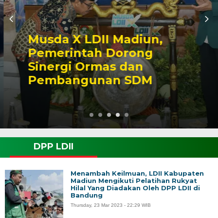
Musda X LDII Madiun,
Pemerintah Dorong
Sinergi Ormas dan
Pembangunan SDM
DPP LDII
Menambah Keilmuan, LDII Kabupaten
Madiun Mengikuti Pelatihan Rukyat
Hilal Yang Diadakan Oleh DPP LDII di
Bandung
Thursday, 23 Mar 2023 - 22:29 WIB