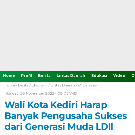
Home
Profil
Berita
Lintas Daerah
Edukasi
Video
O
Home /
Berita
/
Ekonomi
/
Lintas Daerah
/
Organisasi
Monday, 28 November 2022 - 08:06 WIB
Wali Kota Kediri Harap
Banyak Pengusaha Sukses
dari Generasi Muda LDII