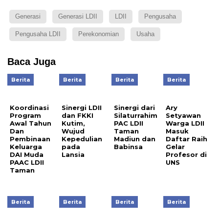
Generasi
Generasi LDII
LDII
Pengusaha
Pengusaha LDII
Perekonomian
Usaha
Baca Juga
Berita
Berita
Berita
Berita
Koordinasi
Sinergi LDII
Sinergi dari
Ary
Program
dan FKKI
Silaturrahim
Setyawan
Awal Tahun
Kutim,
PAC LDII
Warga LDII
Dan
Wujud
Taman
Masuk
Pembinaan
Kepedulian
Madiun dan
Daftar Raih
Keluarga
pada
Babinsa
Gelar
DAI Muda
Lansia
Profesor di
PAAC LDII
UNS
Taman
Berita
Berita
Berita
Berita