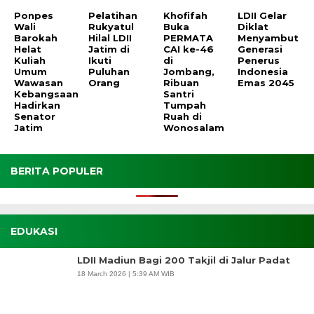
Ponpes
Pelatihan
Khofifah
LDII Gelar
Wali
Rukyatul
Buka
Diklat
Barokah
Hilal LDII
PERMATA
Menyambut
Helat
Jatim di
CAI ke-46
Generasi
Kuliah
Ikuti
di
Penerus
Umum
Puluhan
Jombang,
Indonesia
Wawasan
Orang
Ribuan
Emas 2045
Kebangsaan
Santri
Hadirkan
Tumpah
Senator
Ruah di
Jatim
Wonosalam
BERITA POPULER
EDUKASI
LDII Madiun Bagi 200 Takjil di Jalur Padat
18 March 2026 | 5:39 AM WIB