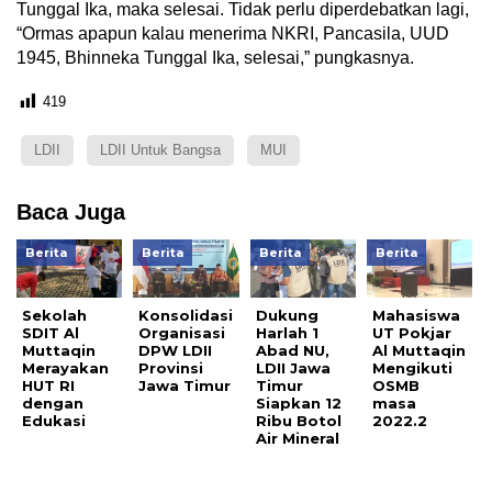
Tunggal Ika, maka selesai. Tidak perlu diperdebatkan lagi,
“Ormas apapun kalau menerima NKRI, Pancasila, UUD
1945, Bhinneka Tunggal Ika, selesai,” pungkasnya.
419
LDII
LDII Untuk Bangsa
MUI
Baca Juga
Berita
Berita
Berita
Berita
Sekolah
Konsolidasi
Dukung
Mahasiswa
SDIT Al
Organisasi
Harlah 1
UT Pokjar
Muttaqin
DPW LDII
Abad NU,
Al Muttaqin
Merayakan
Provinsi
LDII Jawa
Mengikuti
HUT RI
Jawa Timur
Timur
OSMB
dengan
Siapkan 12
masa
Edukasi
Ribu Botol
2022.2
Air Mineral