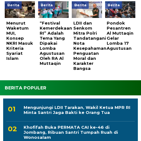
Berita
Berita
Berita
Berita
Menurut
“Festival
LDII dan
Pondok
Waketum
Kemerdekaan
Senkom
Pesantren
MUI,
RI” Adalah
Mitra Polri
Al Muttaqin
Konsep
Tema Yang
Tandatangani
Gelar
NKRI Masuk
Dipakai
Nota
Lomba 17
Kriteria
Lomba
Kesepahaman
Agustusan
Syariat
Agustusan
Penguatan
Islam
Oleh RA Al
Moral dan
Muttaqin
Karakter
Bangsa
BERITA POPULER
Mengunjungi LDII Tarakan, Wakil Ketua MPR RI
Minta Santri Jaga Bakti ke Orang Tua
Khofifah Buka PERMATA CAI ke-46 di
Jombang, Ribuan Santri Tumpah Ruah di
Wonosalam