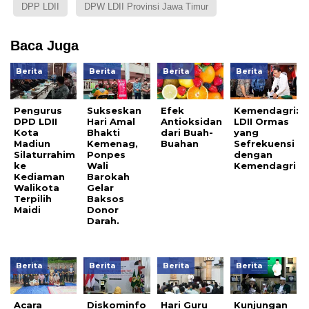
DPP LDII
DPW LDII Provinsi Jawa Timur
Baca Juga
Berita
Berita
Berita
Berita
Pengurus
Sukseskan
Efek
Kemendagri:
DPD LDII
Hari Amal
Antioksidan
LDII Ormas
Kota
Bhakti
dari Buah-
yang
Madiun
Kemenag,
Buahan
Sefrekuensi
Silaturrahim
Ponpes
dengan
ke
Wali
Kemendagri
Kediaman
Barokah
Walikota
Gelar
Terpilih
Baksos
Maidi
Donor
Darah.
Berita
Berita
Berita
Berita
Acara
Diskominfo
Hari Guru
Kunjungan