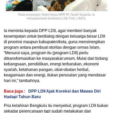
Pada kunjungan Wakil Ketua MPR RI Yandri Susanto, ia
mengapresiasi kontribusi LDII. Foto: LINES.
Ia meminta kepada DPP LDII, agar memberi banyak
kesempatan untuk berdialog dengan keluarga besar LDII
di provinsi maupun kabupaten/kota, guna mensinergikan
program antara pembuat otoritas dengan ormas Islam.
“Menurut saya, program itu (program LDII) perlu
ditransformasikan ke masyarakat umum. Mulai dari bidang
kebangsaan, pendidikan, energi terbarukan, ekonomi
syariah, ketahanan pangan, obat-obatan herbal,
keagamaan dan energi, itukan persoalan yang mendasar
hari ini,” tambahnya.
Baca juga :
DPP LDII Ajak Koreksi dan Mawas Diri
Hadapi Tahun Baru
Pria kelahiran Bengkulu itu menyebut, program LDII bukan
sekadar perencanaan tapi sudah melakukan dan