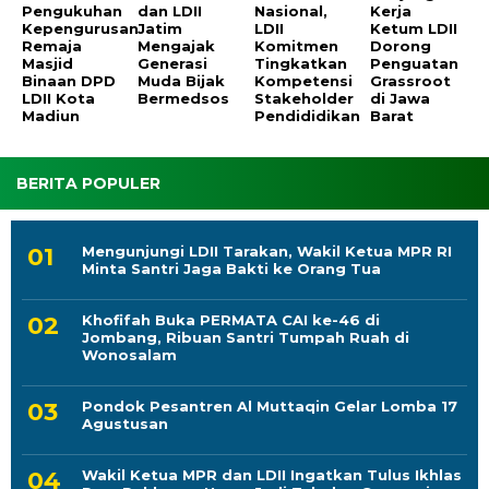
Pengukuhan
dan LDII
Nasional,
Kerja
Kepengurusan
Jatim
LDII
Ketum LDII
Remaja
Mengajak
Komitmen
Dorong
Masjid
Generasi
Tingkatkan
Penguatan
Binaan DPD
Muda Bijak
Kompetensi
Grassroot
LDII Kota
Bermedsos
Stakeholder
di Jawa
Madiun
Pendididikan
Barat
BERITA POPULER
Mengunjungi LDII Tarakan, Wakil Ketua MPR RI
Minta Santri Jaga Bakti ke Orang Tua
Khofifah Buka PERMATA CAI ke-46 di
Jombang, Ribuan Santri Tumpah Ruah di
Wonosalam
Pondok Pesantren Al Muttaqin Gelar Lomba 17
Agustusan
Wakil Ketua MPR dan LDII Ingatkan Tulus Ikhlas