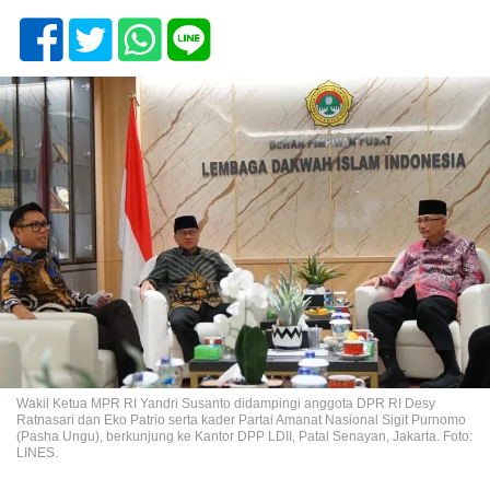
Wakil Ketua MPR RI Yandri Susanto didampingi anggota DPR RI Desy
Ratnasari dan Eko Patrio serta kader Partai Amanat Nasional Sigit Purnomo
(Pasha Ungu), berkunjung ke Kantor DPP LDII, Patal Senayan, Jakarta. Foto:
LINES.