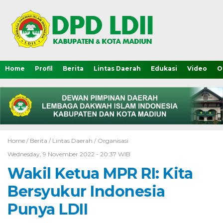
Home
Profil
Berita
Lintas Daerah
Edukasi
Video
O
Home /
Berita
/
Lintas Daerah
/
Organisasi
Wednesday, 9 November 2022 - 20:37 WIB
Wakil Ketua MPR RI: Kita
Bersyukur Indonesia
Punya LDII