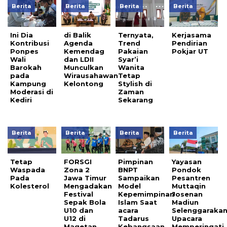
Berita
Berita
Berita
Berita
Ini Dia
di Balik
Ternyata,
Kerjasama
Kontribusi
Agenda
Trend
Pendirian
Ponpes
Kemendag
Pakaian
Pokjar UT
Wali
dan LDII
Syar’i
Barokah
Munculkan
Wanita
pada
Wirausahawan
Tetap
Kampung
Kelontong
Stylish di
Moderasi di
Zaman
Kediri
Sekarang
Berita
Berita
Berita
Berita
Tetap
FORSGI
Pimpinan
Yayasan
Waspada
Zona 2
BNPT
Pondok
Pada
Jawa Timur
Sampaikan
Pesantren
Kolesterol
Mengadakan
Model
Muttaqin
Festival
Kepemimpinan
Josenan
Sepak Bola
Islam Saat
Madiun
U10 dan
acara
Selenggaraka
U12 di
Tadarus
Upacara
Magetan
Kebangsaan
Memperingati