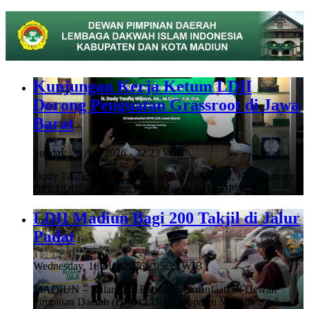
Kunjungan Kerja Ketum LDII
Dorong Penguatan Grassroot di Jawa
Barat
Sunday, 26 Apr 2026 - 22:23 WIB
Dody Taufiq Wijaya, Ketua umum DPP LDII, Ketua umum
DPP LDII, melakukan kunjungan kerja ke DPW…
LDII Madiun Bagi 200 Takjil di Jalur
Padat
Wednesday, 18 Mar 2026 - 05:39 WIB
MADIUN – Bulan suci Ramadan dimanfaatkan Dewan
Pimpinan Daerah (DPD) LDII Kabupaten Madiun untuk