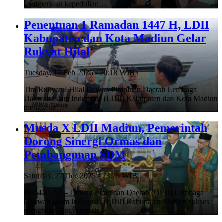
memperkuat kepedulian…
Penentuan 1 Ramadan 1447 H, LDII
Kabupaten dan Kota Madiun Gelar
Rukyat Hilal
Tuesday, 17 Feb 2026 - 20:18 WIB
Tim Rukyatul Hilal Dewan Pimpinan Daerah Lembaga
Dakwah Islam Indonesia (LDII) Kabupaten dan Kota Madiun
menggelar…
Musda X LDII Madiun, Pemerintah
Dorong Sinergi Ormas dan
Pembangunan SDM
Saturday, 27 Dec 2025 - 23:25 WIB
(MADIUN) – Dewan Pimpinan Daerah (DPD) Lembaga
Dakwah Islam Indonesia (LDII) Kabupaten Madiun sukses
menghelat Musyawarah…