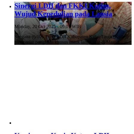
Sinergi LDII dan FKKI Kutim,
Wujud Kepedulian pada Lansia
Monday, 20 Oct 2025 - 09:01 WIB
Sangatta (6/10). DPD LDII Kabupaten Kutai Timur (Kutim)
menggelar pengajian khusus untuk lanjut usia di Masjid…