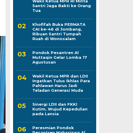
Wakil Ketua MPR RI Minta
Santri Jaga Bakti ke Orang
Tua
Khofifah Buka PERMATA
CAI ke-46 di Jombang,
Ribuan Santri Tumpah
Ruah di Wonosalam
Pondok Pesantren Al
Muttaqin Gelar Lomba 17
Agustusan
Wakil Ketua MPR dan LDII
Ingatkan Tulus Ikhlas Para
Pahlawan Harus Jadi
Teladan Generasi Muda
Sinergi LDII dan FKKI
Kutim, Wujud Kepedulian
pada Lansia
Peresmian Pondok
Pesantren Mahasiswa Al