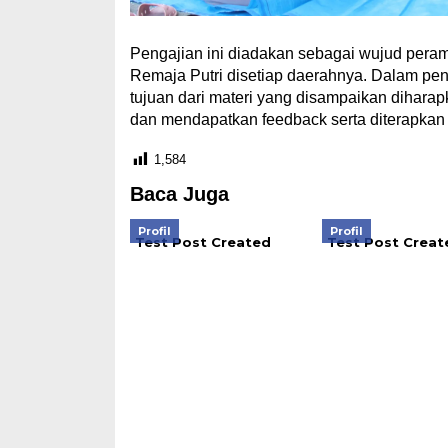
Pengajian ini diadakan sebagai wujud peram
Remaja Putri disetiap daerahnya. Dalam peng
tujuan dari materi yang disampaikan dihara
dan mendapatkan feedback serta diterapkan
1,584
Baca Juga
Profil
Profil
Test Post Created
Test Post Creat