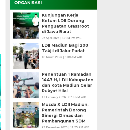
ORGANISASI
Kunjungan Kerja
Ketum LDII Dorong
Penguatan Grassroot
di Jawa Barat
26 April 2026 | 10:23 PM WIB
LDII Madiun Bagi 200
Takjil di Jalur Padat
18 March 2026 | 5:39 AM WIB
Penentuan 1 Ramadan
1447 H, LDII Kabupaten
dan Kota Madiun Gelar
Rukyat Hilal
17 February 2026 | 8:18 PM WIB
Musda X LDII Madiun,
Pemerintah Dorong
Sinergi Ormas dan
Pembangunan SDM
27 December 2025 | 11:25 PM WIB