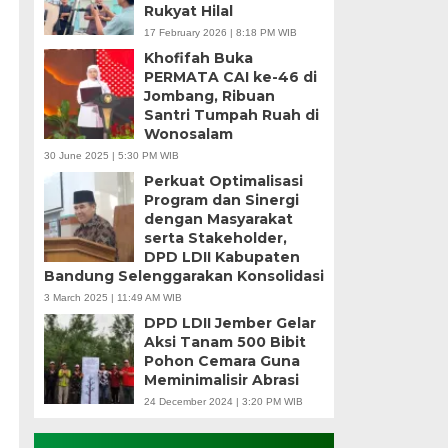
Rukyat Hilal
17 February 2026 | 8:18 PM WIB
Khofifah Buka
PERMATA CAI ke-46 di
Jombang, Ribuan
Santri Tumpah Ruah di
Wonosalam
30 June 2025 | 5:30 PM WIB
Perkuat Optimalisasi
Program dan Sinergi
dengan Masyarakat
serta Stakeholder,
DPD LDII Kabupaten
Bandung Selenggarakan Konsolidasi
3 March 2025 | 11:49 AM WIB
DPD LDII Jember Gelar
Aksi Tanam 500 Bibit
Pohon Cemara Guna
Meminimalisir Abrasi
24 December 2024 | 3:20 PM WIB