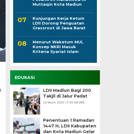
Muttaqin Kota Madiun
Kunjungan Kerja Ketum
LDII Dorong Penguatan
Grassroot di Jawa Barat
Menurut Waketum MUI,
Konsep NKRI Masuk
Kriteria Syariat Islam
EDUKASI
k
LDII Madiun Bagi 200
Takjil di Jalur Padat
18 March 2026 | 5:39 AM WIB
Penentuan 1 Ramadan
1447 H, LDII Kabupaten
dan Kota Madiun Gelar