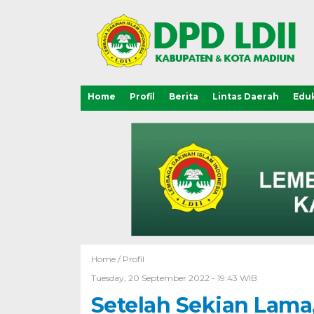
Home
Profil
Berita
Lintas Daerah
Eduk
Home /
Profil
Tuesday, 20 September 2022 - 19:43 WIB
Setelah Sekian Lama