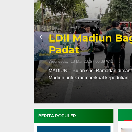
Penentuan 1 Ra
Kabupaten dan 
Rukyat Hilal
Tuesday, 17 Feb 2026 - 20:18 WIB
upaten
Tim Rukyatul Hilal Dewan Pimpinan Da
dan Kota Madiun menggelar…
BERITA POPULER