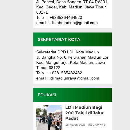
Jl. Poncol, Desa Sangen RT 04 RW 01
Kec. Geger, Kab. Madiun, Jawa Timur.
63171
Telp : +6285264464520
email : ldiikabmadiun@gmail.com
SEKRETARIAT KOTA
Sekretariat DPD LDII Kota Madiun
Jl. Bangka No. 6 Kelurahan Madiun Lor
Kec. Manguharjo, Kota Madiun, Jawa
Timur. 63122
Telp : +6281535432432
email : ldiimadiunraya@gmail.com
EDUKASI
LDII Madiun Bagi
200 Takjil di Jalur
Padat
18 March 2026 | 5:39 AM WIB