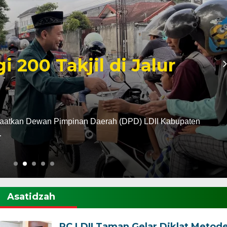
madan 1447 H, LDII
Kota Madiun Gelar
erah Lembaga Dakwah Islam Indonesia (LDII) Kabupaten
Asatidzah
PC LDII Taman Gelar Diklat Metod