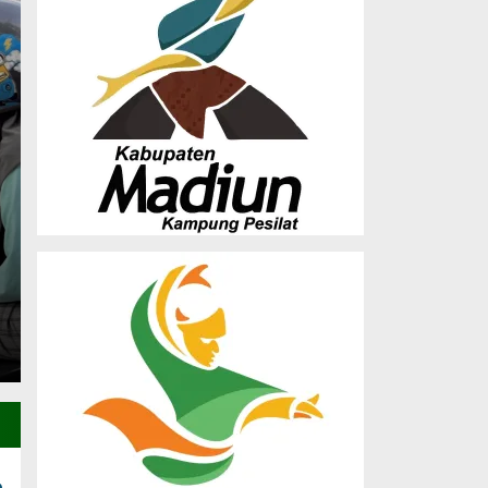
Musda X LDII Madiun
Dorong Sinergi Orma
Pembangunan SDM
Saturday, 27 Dec 2025 - 23:25 WIB
(MADIUN) – Dewan Pimpinan Daerah (DPD) Lembaga
Madiun sukses menghelat Musyawarah…
e