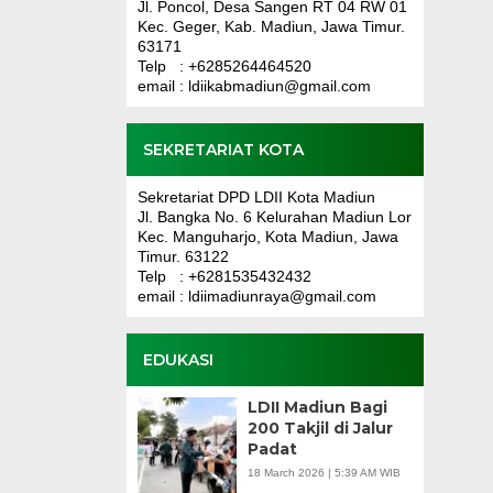
Jl. Poncol, Desa Sangen RT 04 RW 01
Kec. Geger, Kab. Madiun, Jawa Timur.
63171
Telp : +6285264464520
email : ldiikabmadiun@gmail.com
SEKRETARIAT KOTA
Sekretariat DPD LDII Kota Madiun
Jl. Bangka No. 6 Kelurahan Madiun Lor
Kec. Manguharjo, Kota Madiun, Jawa
Timur. 63122
Telp : +6281535432432
email : ldiimadiunraya@gmail.com
EDUKASI
LDII Madiun Bagi
200 Takjil di Jalur
Padat
18 March 2026 | 5:39 AM WIB