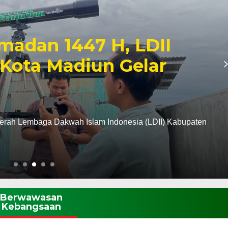
madan 1447 H, LDII
Kota Madiun Gelar
erah Lembaga Dakwah Islam Indonesia (LDII) Kabupaten
Berwawasan
Kebangsaan