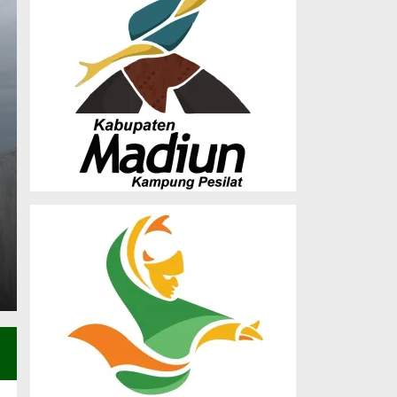
Musda X LDII Madiun
Dorong Sinergi Orma
Pembangunan SDM
Saturday, 27 Dec 2025 - 23:25 WIB
(MADIUN) – Dewan Pimpinan Daerah (DPD) Lembaga
Madiun sukses menghelat Musyawarah…