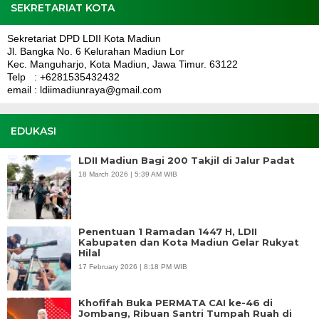
SEKRETARIAT KOTA
Sekretariat DPD LDII Kota Madiun
Jl. Bangka No. 6 Kelurahan Madiun Lor
Kec. Manguharjo, Kota Madiun, Jawa Timur. 63122
Telp : +6281535432432
email : ldiimadiunraya@gmail.com
EDUKASI
LDII Madiun Bagi 200 Takjil di Jalur Padat
18 March 2026 | 5:39 AM WIB
Penentuan 1 Ramadan 1447 H, LDII
Kabupaten dan Kota Madiun Gelar Rukyat
Hilal
17 February 2026 | 8:18 PM WIB
Khofifah Buka PERMATA CAI ke-46 di
Jombang, Ribuan Santri Tumpah Ruah di