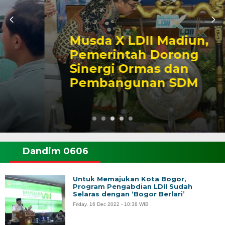
Musda X LDII Madiun,
Pemerintah Dorong
Sinergi Ormas dan
Pembangunan SDM
Dandim 0606
Untuk Memajukan Kota Bogor,
Program Pengabdian LDII Sudah
Selaras dengan ‘Bogor Berlari’
Friday, 16 Dec 2022 - 10:38 WIB