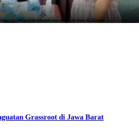
ggelar pengajian khusus untuk lanjut usia di Masjid…
uatan Grassroot di Jawa Barat