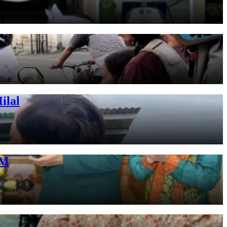
ulian…
ilal
DM
syawarah…