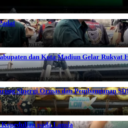
PP LDII, melakukan kunjungan kerja ke DPW…
Padat
an Daerah (DPD) LDII Kabupaten Madiun untuk memperkuat keped
abupaten dan Kota Madiun Gelar Rukyat H
 Islam Indonesia (LDII) Kabupaten dan Kota Madiun menggelar…
orong Sinergi Ormas dan Pembangunan S
 Islam Indonesia (LDII) Kabupaten Madiun sukses menghelat Mu
 Kepedulian pada Lansia