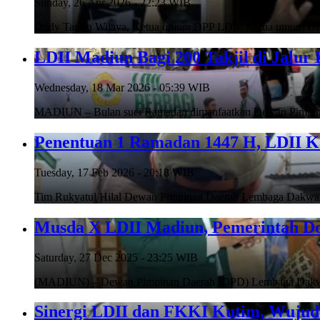
Sunday, 26 Apr 2026 - 22:23 WIB
Dody Taufiq Wijaya, Ketua umum DPP LDII, Ketua umum D
LDII Madiun Bagi 200 Takjil di Jalur 
Wednesday, 18 Mar 2026 - 05:39 WIB
MADIUN – Bulan suci Ramadan dimanfaatkan Dewan Pimpin
Penentuan 1 Ramadan 1447 H, LDII K
Tuesday, 17 Feb 2026 - 20:18 WIB
Tim Rukyatul Hilal Dewan Pimpinan Daerah Lembaga Dakwah
Musda X LDII Madiun, Pemerintah D
Saturday, 27 Dec 2025 - 23:25 WIB
(MADIUN) – Dewan Pimpinan Daerah (DPD) Lembaga Dakwah
Sinergi LDII dan FKKI Kutim, Wujud