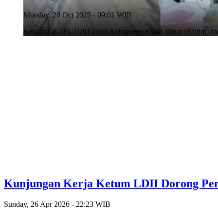
Monday, 20 Oct 2025 - 09:01 WIB
Sangatta (6/10). DPD LDII Kabupaten Kutai Timur (Kutim) men
Kunjungan Kerja Ketum LDII Dorong Peng
Sunday, 26 Apr 2026 - 22:23 WIB