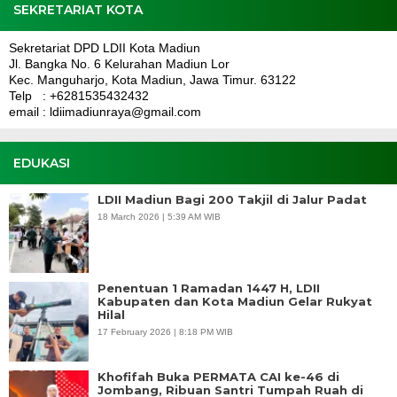
SEKRETARIAT KOTA
Sekretariat DPD LDII Kota Madiun
Jl. Bangka No. 6 Kelurahan Madiun Lor
Kec. Manguharjo, Kota Madiun, Jawa Timur. 63122
Telp : +6281535432432
email : ldiimadiunraya@gmail.com
EDUKASI
LDII Madiun Bagi 200 Takjil di Jalur Padat
18 March 2026 | 5:39 AM WIB
Penentuan 1 Ramadan 1447 H, LDII
Kabupaten dan Kota Madiun Gelar Rukyat
Hilal
17 February 2026 | 8:18 PM WIB
Khofifah Buka PERMATA CAI ke-46 di
Jombang, Ribuan Santri Tumpah Ruah di