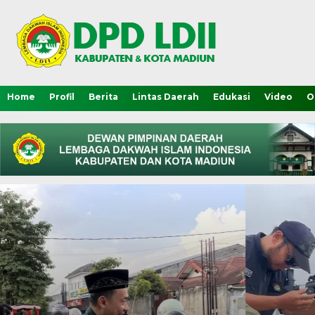
Home
Profil
Berita
Lintas Daerah
Edukasi
Video
O