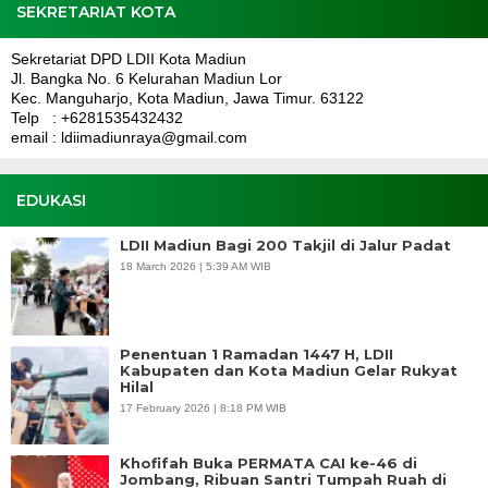
SEKRETARIAT KOTA
Sekretariat DPD LDII Kota Madiun
Jl. Bangka No. 6 Kelurahan Madiun Lor
Kec. Manguharjo, Kota Madiun, Jawa Timur. 63122
Telp : +6281535432432
email : ldiimadiunraya@gmail.com
EDUKASI
LDII Madiun Bagi 200 Takjil di Jalur Padat
18 March 2026 | 5:39 AM WIB
Penentuan 1 Ramadan 1447 H, LDII
Kabupaten dan Kota Madiun Gelar Rukyat
Hilal
17 February 2026 | 8:18 PM WIB
Khofifah Buka PERMATA CAI ke-46 di
Jombang, Ribuan Santri Tumpah Ruah di