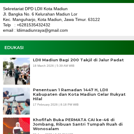
Sekretariat DPD LDII Kota Madiun
Jl. Bangka No. 6 Kelurahan Madiun Lor
Kec. Manguharjo, Kota Madiun, Jawa Timur. 63122
Telp : +6281535432432
email : ldiimadiunraya@gmail.com
EDUKASI
LDII Madiun Bagi 200 Takjil di Jalur Padat
18 March 2026 | 5:39 AM WIB
Penentuan 1 Ramadan 1447 H, LDII
Kabupaten dan Kota Madiun Gelar Rukyat
Hilal
17 February 2026 | 8:18 PM WIB
Khofifah Buka PERMATA CAI ke-46 di
Jombang, Ribuan Santri Tumpah Ruah di
Wonosalam