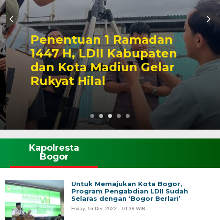
Penentuan 1 Ramadan
1447 H, LDII Kabupaten
dan Kota Madiun Gelar
Rukyat Hilal
Kapolresta
Bogor
Untuk Memajukan Kota Bogor,
Program Pengabdian LDII Sudah
Selaras dengan ‘Bogor Berlari’
Friday, 16 Dec 2022 - 10:38 WIB