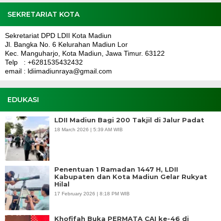
SEKRETARIAT KOTA
Sekretariat DPD LDII Kota Madiun
Jl. Bangka No. 6 Kelurahan Madiun Lor
Kec. Manguharjo, Kota Madiun, Jawa Timur. 63122
Telp : +6281535432432
email : ldiimadiunraya@gmail.com
EDUKASI
LDII Madiun Bagi 200 Takjil di Jalur Padat
18 March 2026 | 5:39 AM WIB
Penentuan 1 Ramadan 1447 H, LDII
Kabupaten dan Kota Madiun Gelar Rukyat
Hilal
17 February 2026 | 8:18 PM WIB
Khofifah Buka PERMATA CAI ke-46 di