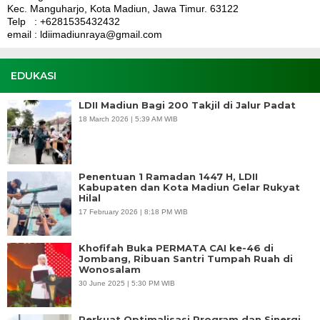
Kec. Manguharjo, Kota Madiun, Jawa Timur. 63122
Telp : +6281535432432
email : ldiimadiunraya@gmail.com
EDUKASI
LDII Madiun Bagi 200 Takjil di Jalur Padat
18 March 2026 | 5:39 AM WIB
Penentuan 1 Ramadan 1447 H, LDII
Kabupaten dan Kota Madiun Gelar Rukyat
Hilal
17 February 2026 | 8:18 PM WIB
Khofifah Buka PERMATA CAI ke-46 di
Jombang, Ribuan Santri Tumpah Ruah di
Wonosalam
30 June 2025 | 5:30 PM WIB
Perkuat Optimalisasi Program dan Sinergi