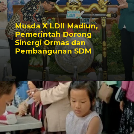
Musda X LDII Madiun,
Pemerintah Dorong
Sinergi Ormas dan
Pembangunan SDM