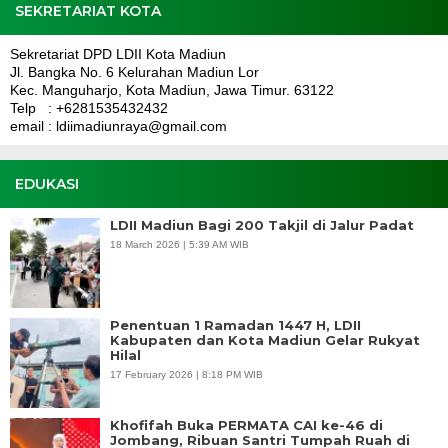
SEKRETARIAT KOTA
Sekretariat DPD LDII Kota Madiun
Jl. Bangka No. 6 Kelurahan Madiun Lor
Kec. Manguharjo, Kota Madiun, Jawa Timur. 63122
Telp : +6281535432432
email : ldiimadiunraya@gmail.com
EDUKASI
LDII Madiun Bagi 200 Takjil di Jalur Padat
18 March 2026 | 5:39 AM WIB
Penentuan 1 Ramadan 1447 H, LDII
Kabupaten dan Kota Madiun Gelar Rukyat
Hilal
17 February 2026 | 8:18 PM WIB
Khofifah Buka PERMATA CAI ke-46 di
Jombang, Ribuan Santri Tumpah Ruah di