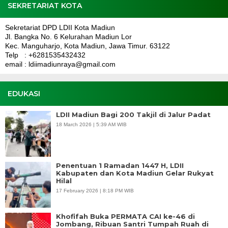
SEKRETARIAT KOTA
Sekretariat DPD LDII Kota Madiun
Jl. Bangka No. 6 Kelurahan Madiun Lor
Kec. Manguharjo, Kota Madiun, Jawa Timur. 63122
Telp : +6281535432432
email : ldiimadiunraya@gmail.com
EDUKASI
LDII Madiun Bagi 200 Takjil di Jalur Padat
18 March 2026 | 5:39 AM WIB
Penentuan 1 Ramadan 1447 H, LDII
Kabupaten dan Kota Madiun Gelar Rukyat
Hilal
17 February 2026 | 8:18 PM WIB
Khofifah Buka PERMATA CAI ke-46 di
Jombang, Ribuan Santri Tumpah Ruah di