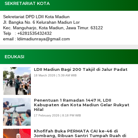
SEKRETARIAT KOTA
Sekretariat DPD LDII Kota Madiun
Jl. Bangka No. 6 Kelurahan Madiun Lor
Kec. Manguharjo, Kota Madiun, Jawa Timur. 63122
Telp : +6281535432432
email : ldiimadiunraya@gmail.com
EDUKASI
LDII Madiun Bagi 200 Takjil di Jalur Padat
18 March 2026 | 5:39 AM WIB
Penentuan 1 Ramadan 1447 H, LDII
Kabupaten dan Kota Madiun Gelar Rukyat
Hilal
17 February 2026 | 8:18 PM WIB
Khofifah Buka PERMATA CAI ke-46 di
Jombang, Ribuan Santri Tumpah Ruah di