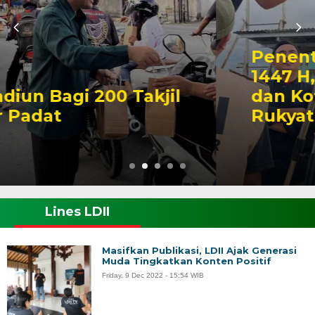
Penentuan 1 Ramadan
1447 H, LDII Kabupaten
dan Kota Madiun Gelar
Rukyat Hilal
Lines LDII
Masifkan Publikasi, LDII Ajak Generasi
Muda Tingkatkan Konten Positif
Friday, 9 Dec 2022 - 15:54 WIB