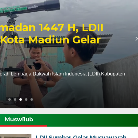
madan 1447 H, LDII
Kota Madiun Gelar
erah Lembaga Dakwah Islam Indonesia (LDII) Kabupaten
Muswilub
LDII Sumbar Gelar Musyawarah