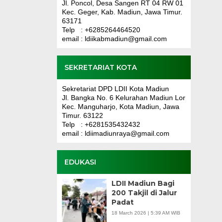
Jl. Poncol, Desa Sangen RT 04 RW 01
Kec. Geger, Kab. Madiun, Jawa Timur.
63171
Telp : +6285264464520
email : ldiikabmadiun@gmail.com
SEKRETARIAT KOTA
Sekretariat DPD LDII Kota Madiun
Jl. Bangka No. 6 Kelurahan Madiun Lor
Kec. Manguharjo, Kota Madiun, Jawa
Timur. 63122
Telp : +6281535432432
email : ldiimadiunraya@gmail.com
EDUKASI
LDII Madiun Bagi
200 Takjil di Jalur
Padat
18 March 2026 | 5:39 AM WIB