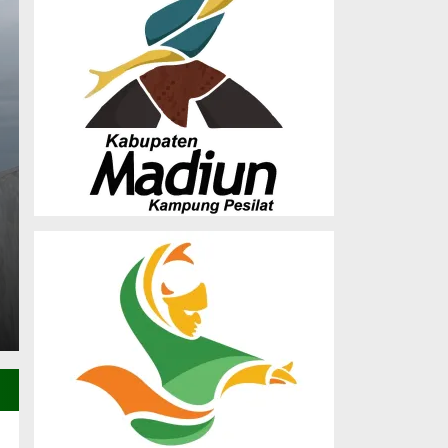
Musda X LDII Madiun
Dorong Sinergi Orma
Pembangunan SDM
Saturday, 27 Dec 2025 - 23:25 WIB
(MADIUN) – Dewan Pimpinan Daerah (DPD) Lembaga
Madiun sukses menghelat Musyawarah…