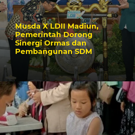
Musda X LDII Madiun,
Pemerintah Dorong
Sinergi Ormas dan
Pembangunan SDM