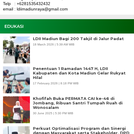
Telp : +6281535432432
email : ldiimadiunraya@gmail.com
EDUKASI
LDII Madiun Bagi 200 Takjil di Jalur Padat
18 March 2026 | 5:39 AM WIB
Penentuan 1 Ramadan 1447 H, LDII
Kabupaten dan Kota Madiun Gelar Rukyat
Hilal
17 February 2026 | 8:18 PM WIB
Khofifah Buka PERMATA CAI ke-46 di
Jombang, Ribuan Santri Tumpah Ruah di
Wonosalam
30 June 2025 | 5:30 PM WIB
Perkuat Optimalisasi Program dan Sinergi
dengan Masyarakat serta Stakeholder, DPD