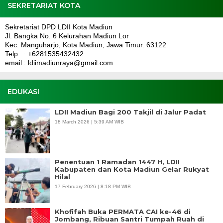
SEKRETARIAT KOTA
Sekretariat DPD LDII Kota Madiun
Jl. Bangka No. 6 Kelurahan Madiun Lor
Kec. Manguharjo, Kota Madiun, Jawa Timur. 63122
Telp : +6281535432432
email : ldiimadiunraya@gmail.com
EDUKASI
LDII Madiun Bagi 200 Takjil di Jalur Padat
18 March 2026 | 5:39 AM WIB
Penentuan 1 Ramadan 1447 H, LDII
Kabupaten dan Kota Madiun Gelar Rukyat
Hilal
17 February 2026 | 8:18 PM WIB
Khofifah Buka PERMATA CAI ke-46 di
Jombang, Ribuan Santri Tumpah Ruah di