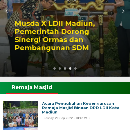
Musda X LDII Madiun,
Pemerintah Dorong
Sinergi Ormas dan
Pembangunan SDM
Remaja Masjid
Acara Pengukuhan Kepengurusan
Remaja Masjid Binaan DPD LDII Kota
Madiun
Tuesday, 20 Sep 2022 - 18:46 WIB