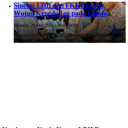
Sinergi LDII dan FKKI Kutim,
Wujud Kepedulian pada Lansia
Monday, 20 Oct 2025 - 09:01 WIB
Sangatta (6/10). DPD LDII Kabupaten Kutai Timur (Kutim)
menggelar pengajian khusus untuk lanjut usia di Masjid…