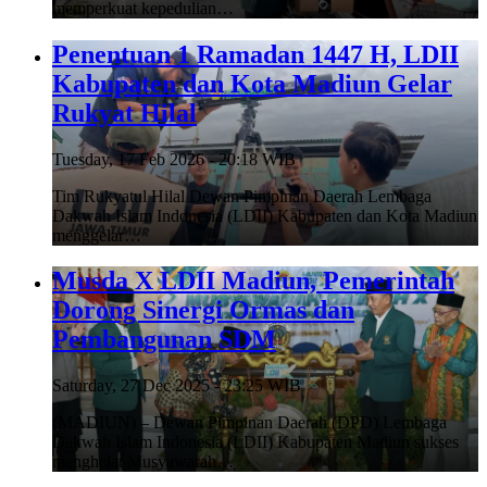
memperkuat kepedulian…
Penentuan 1 Ramadan 1447 H, LDII
Kabupaten dan Kota Madiun Gelar
Rukyat Hilal
Tuesday, 17 Feb 2026 - 20:18 WIB
Tim Rukyatul Hilal Dewan Pimpinan Daerah Lembaga
Dakwah Islam Indonesia (LDII) Kabupaten dan Kota Madiun
menggelar…
Musda X LDII Madiun, Pemerintah
Dorong Sinergi Ormas dan
Pembangunan SDM
Saturday, 27 Dec 2025 - 23:25 WIB
(MADIUN) – Dewan Pimpinan Daerah (DPD) Lembaga
Dakwah Islam Indonesia (LDII) Kabupaten Madiun sukses
menghelat Musyawarah…