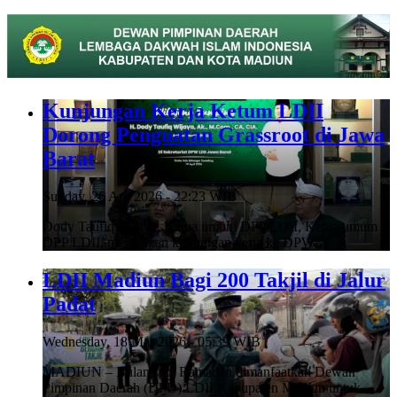
Kunjungan Kerja Ketum LDII
Dorong Penguatan Grassroot di Jawa
Barat
Sunday, 26 Apr 2026 - 22:23 WIB
Dody Taufiq Wijaya, Ketua umum DPP LDII, Ketua umum
DPP LDII, melakukan kunjungan kerja ke DPW…
LDII Madiun Bagi 200 Takjil di Jalur
Padat
Wednesday, 18 Mar 2026 - 05:39 WIB
MADIUN – Bulan suci Ramadan dimanfaatkan Dewan
Pimpinan Daerah (DPD) LDII Kabupaten Madiun untuk