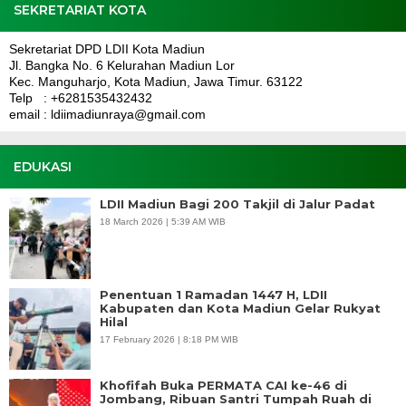
SEKRETARIAT KOTA
Sekretariat DPD LDII Kota Madiun
Jl. Bangka No. 6 Kelurahan Madiun Lor
Kec. Manguharjo, Kota Madiun, Jawa Timur. 63122
Telp : +6281535432432
email : ldiimadiunraya@gmail.com
EDUKASI
LDII Madiun Bagi 200 Takjil di Jalur Padat
18 March 2026 | 5:39 AM WIB
Penentuan 1 Ramadan 1447 H, LDII
Kabupaten dan Kota Madiun Gelar Rukyat
Hilal
17 February 2026 | 8:18 PM WIB
Khofifah Buka PERMATA CAI ke-46 di
Jombang, Ribuan Santri Tumpah Ruah di