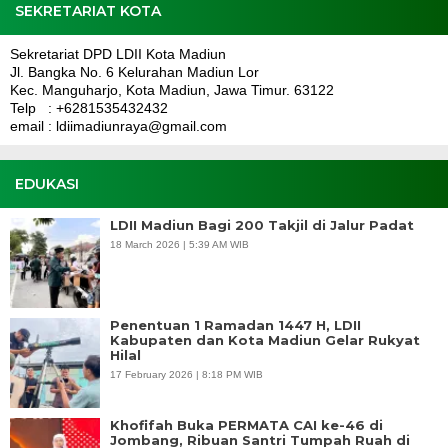
SEKRETARIAT KOTA
Sekretariat DPD LDII Kota Madiun
Jl. Bangka No. 6 Kelurahan Madiun Lor
Kec. Manguharjo, Kota Madiun, Jawa Timur. 63122
Telp : +6281535432432
email : ldiimadiunraya@gmail.com
EDUKASI
LDII Madiun Bagi 200 Takjil di Jalur Padat
18 March 2026 | 5:39 AM WIB
Penentuan 1 Ramadan 1447 H, LDII
Kabupaten dan Kota Madiun Gelar Rukyat
Hilal
17 February 2026 | 8:18 PM WIB
Khofifah Buka PERMATA CAI ke-46 di
Jombang, Ribuan Santri Tumpah Ruah di