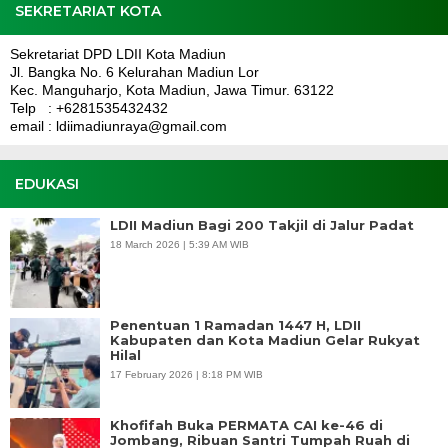
SEKRETARIAT KOTA
Sekretariat DPD LDII Kota Madiun
Jl. Bangka No. 6 Kelurahan Madiun Lor
Kec. Manguharjo, Kota Madiun, Jawa Timur. 63122
Telp : +6281535432432
email : ldiimadiunraya@gmail.com
EDUKASI
LDII Madiun Bagi 200 Takjil di Jalur Padat
18 March 2026 | 5:39 AM WIB
Penentuan 1 Ramadan 1447 H, LDII
Kabupaten dan Kota Madiun Gelar Rukyat
Hilal
17 February 2026 | 8:18 PM WIB
Khofifah Buka PERMATA CAI ke-46 di
Jombang, Ribuan Santri Tumpah Ruah di