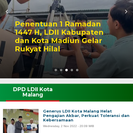
Penentuan 1 Ramadan
1447 H, LDII Kabupaten
dan Kota Madiun Gelar
Rukyat Hilal
DPD LDII Kota
Malang
Generus LDII Kota Malang Helat
Pengajian Akbar, Perkuat Toleransi dan
Kebersamaan
Wednesday, 2 Nov 2022 - 20:09 WIB