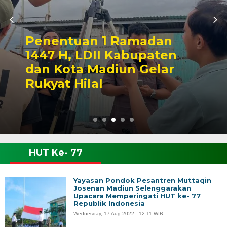
Penentuan 1 Ramadan
1447 H, LDII Kabupaten
dan Kota Madiun Gelar
Rukyat Hilal
HUT Ke- 77
Yayasan Pondok Pesantren Muttaqin
Josenan Madiun Selenggarakan
Upacara Memperingati HUT ke- 77
Republik Indonesia
Wednesday, 17 Aug 2022 - 12:11 WIB