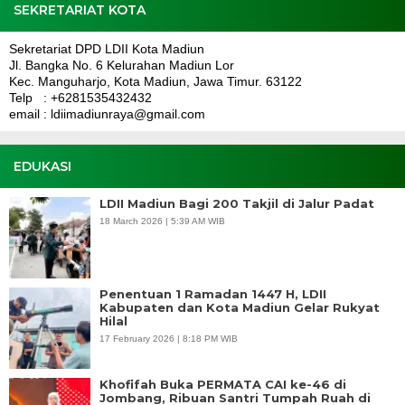
SEKRETARIAT KOTA
Sekretariat DPD LDII Kota Madiun
Jl. Bangka No. 6 Kelurahan Madiun Lor
Kec. Manguharjo, Kota Madiun, Jawa Timur. 63122
Telp : +6281535432432
email : ldiimadiunraya@gmail.com
EDUKASI
LDII Madiun Bagi 200 Takjil di Jalur Padat
18 March 2026 | 5:39 AM WIB
Penentuan 1 Ramadan 1447 H, LDII
Kabupaten dan Kota Madiun Gelar Rukyat
Hilal
17 February 2026 | 8:18 PM WIB
Khofifah Buka PERMATA CAI ke-46 di
Jombang, Ribuan Santri Tumpah Ruah di