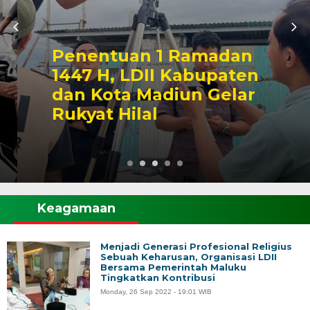
Penentuan 1 Ramadan
1447 H, LDII Kabupaten
dan Kota Madiun Gelar
Rukyat Hilal
Keagamaan
Menjadi Generasi Profesional Religius
Sebuah Keharusan, Organisasi LDII
Bersama Pemerintah Maluku
Tingkatkan Kontribusi
Monday, 26 Sep 2022 - 19:01 WIB