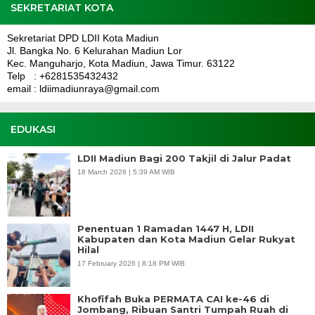
SEKRETARIAT KOTA
Sekretariat DPD LDII Kota Madiun
Jl. Bangka No. 6 Kelurahan Madiun Lor
Kec. Manguharjo, Kota Madiun, Jawa Timur. 63122
Telp : +6281535432432
email : ldiimadiunraya@gmail.com
EDUKASI
LDII Madiun Bagi 200 Takjil di Jalur Padat
18 March 2026 | 5:39 AM WIB
Penentuan 1 Ramadan 1447 H, LDII
Kabupaten dan Kota Madiun Gelar Rukyat
Hilal
17 February 2026 | 8:18 PM WIB
Khofifah Buka PERMATA CAI ke-46 di
Jombang, Ribuan Santri Tumpah Ruah di