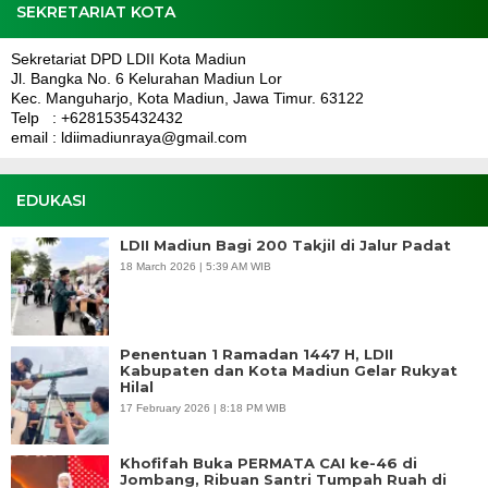
SEKRETARIAT KOTA
Sekretariat DPD LDII Kota Madiun
Jl. Bangka No. 6 Kelurahan Madiun Lor
Kec. Manguharjo, Kota Madiun, Jawa Timur. 63122
Telp : +6281535432432
email : ldiimadiunraya@gmail.com
EDUKASI
LDII Madiun Bagi 200 Takjil di Jalur Padat
18 March 2026 | 5:39 AM WIB
Penentuan 1 Ramadan 1447 H, LDII
Kabupaten dan Kota Madiun Gelar Rukyat
Hilal
17 February 2026 | 8:18 PM WIB
Khofifah Buka PERMATA CAI ke-46 di
Jombang, Ribuan Santri Tumpah Ruah di