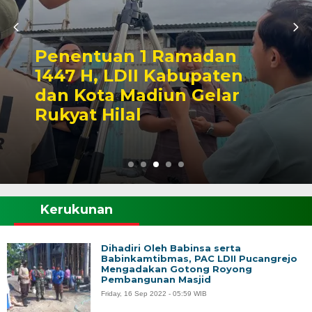
Musda X LDII Madiun,
Pemerintah Dorong
Sinergi Ormas dan
Pembangunan SDM
Kerukunan
Dihadiri Oleh Babinsa serta
Babinkamtibmas, PAC LDII Pucangrejo
Mengadakan Gotong Royong
Pembangunan Masjid
Friday, 16 Sep 2022 - 05:59 WIB